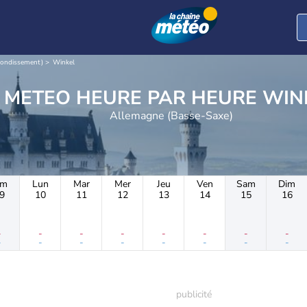
rrondissement)
Winkel
METEO HEURE PAR 
Allemagne (Basse-Saxe)
im
Lun
Mar
Mer
Jeu
Ven
Sam
Dim
9
10
11
12
13
14
15
16
-
-
-
-
-
-
-
-
-
-
-
-
-
-
-
-