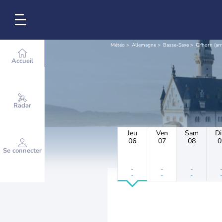
Météo
Allemagne
Basse-Saxe
Gifhorn (a
Accueil
Radar
Jeu
Ven
Sam
D
06
07
08
0
Se connecter
-
-
-
-
-
-