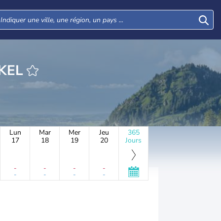
HEURE WINKEL
Lun
Mar
Mer
Jeu
365
17
18
19
20
Jours
-
-
-
-
-
-
-
-