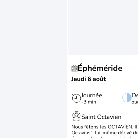
Éphéméride
Jeudi 6 août
Journée
De
-3 min
qu
Saint Octavien
Nous fêtons les OCTAVIEN. Il v
Octavius", lui-même dérivé de 