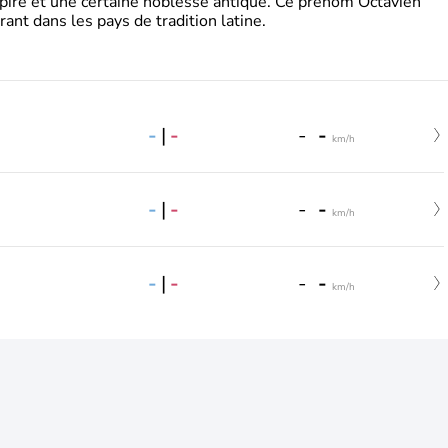
pire et une certaine noblesse antique. Ce prénom Octavien
rant dans les pays de tradition latine.
-
|
-
-
-
km/h
-
|
-
-
-
km/h
-
|
-
-
-
km/h