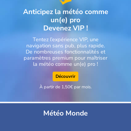
Anticipez la météo comme
un(e) pro
Devenez VIP !
Tentez l’expérience VIP, une
navigation sans pub, plus rapide.
De nombreuses fonctionnalités et
paramètres premium pour maîtriser
la météo comme un(e) pro !
Découvrir
À partir de 1,50€ par mois.
Météo Monde