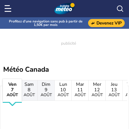
Profitez d’une navigation sans pub à partir de
Devenez VIP
1,50€ par mois
Météo Canada
Ven
Sam
Dim
Lun
Mar
Mer
Jeu
7
8
9
10
11
12
13
AOÛT
AOÛT
AOÛT
AOÛT
AOÛT
AOÛT
AOÛT
A