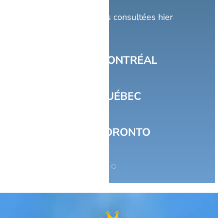
Top 10 villes
Prévisions Météo les plus consultées hier
1
MONTRÉAL
2
QUÉBEC
3
TORONTO