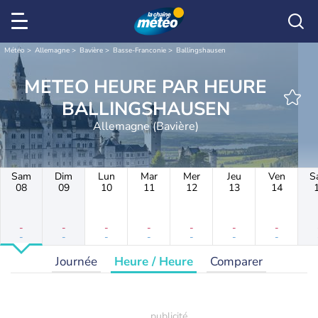
Météo
Allemagne
Bavière
Basse-Franconie
Ballingshausen
METEO HEURE PAR HEURE
BALLINGSHAUSEN
Allemagne (Bavière)
Sam
Dim
Lun
Mar
Mer
Jeu
Ven
S
08
09
10
11
12
13
14
-
-
-
-
-
-
-
-
-
-
-
-
-
-
Journée
Heure / Heure
Comparer