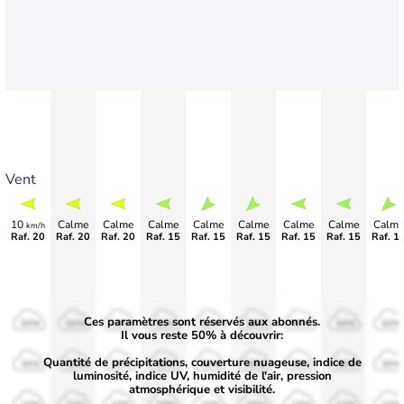
Vent
10
Calme
Calme
Calme
Calme
Calme
Calme
Calme
Calme
km/h
Raf. 20
Raf. 20
Raf. 20
Raf. 15
Raf. 15
Raf. 15
Raf. 15
Raf. 15
Raf. 1
Ces paramètres sont réservés aux abonnés.
50%
50%
50%
50%
50%
50%
50%
50%
50%
Il vous reste 50% à découvrir:
Quantité de précipitations, couverture nuageuse, indice de
30%
30%
30%
30%
30%
30%
30%
30%
30%
luminosité, indice UV, humidité de l'air, pression
atmosphérique et visibilité.