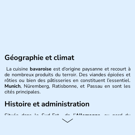
Géographie et climat
La cuisine
bavaroise
est d’origine paysanne et recourt à
de nombreux produits du terroir. Des viandes épicées et
rôties ou bien des pâtisseries en constituent l’essentiel.
Munich
, Nüremberg, Ratisbonne, et Passau en sont les
cités principales.
Histoire et administration
Située dans le Sud-Est de l’
Allemagne
, au nord du
Danube
, la
Bavière
fait partie des seize
Länder
. La
population y est supérieure à 6 millions et parle
l’allemand, langue officielle, mais aussi le dialecte