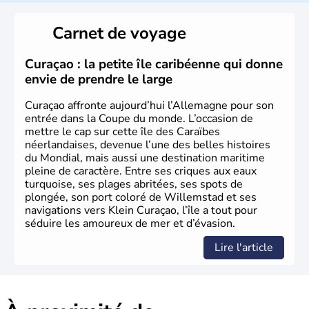
local, le
bavarois
. Contrairement au Nord de l’Allemagne,
le sud du pays est largement catholique et plutôt
Carnet de voyage
conservateur.
Curaçao : la petite île caribéenne qui donne
envie de prendre le large
Curaçao affronte aujourd’hui l’Allemagne pour son
entrée dans la Coupe du monde. L’occasion de
mettre le cap sur cette île des Caraïbes
néerlandaises, devenue l’une des belles histoires
du Mondial, mais aussi une destination maritime
pleine de caractère. Entre ses criques aux eaux
turquoise, ses plages abritées, ses spots de
plongée, son port coloré de Willemstad et ses
navigations vers Klein Curaçao, l’île a tout pour
séduire les amoureux de mer et d’évasion.
Lire l'article