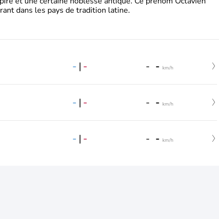
pire et une certaine noblesse antique. Ce prénom Octavien
rant dans les pays de tradition latine.
-
|
-
-
-
km/h
-
|
-
-
-
km/h
-
|
-
-
-
km/h