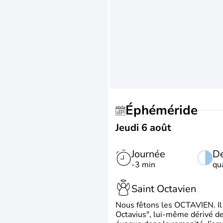
Éphéméride
Jeudi 6 août
Journée
De
-3 min
qu
Saint Octavien
Nous fêtons les OCTAVIEN. Il v
Octavius", lui-même dérivé de 