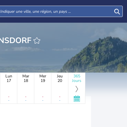
URE OBERHEINSDORF
Lun
Mar
Mer
Jeu
365
17
18
19
20
Jours
-
-
-
-
-
-
-
-