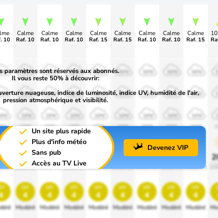
lme
Calme
Calme
Calme
Calme
Calme
Calme
Calme
Calme
1
. 10
Raf. 10
Raf. 10
Raf. 10
Raf. 15
Raf. 15
Raf. 10
Raf. 10
Raf. 15
Ra
s paramètres sont réservés aux abonnés.
50%
50%
50%
50%
50%
50%
50%
50%
50%
Il vous reste 50% à découvrir:
uverture nuageuse, indice de luminosité, indice UV, humidité de l'air,
30%
30%
30%
30%
30%
30%
30%
30%
30%
pression atmosphérique et visibilité.
10%
10%
10%
10%
10%
10%
10%
10%
10%
900
1900
1900
1900
1900
1900
1900
1900
1900
1
Un site plus rapide
Plus d'info météo
Devenez VIP
Sans pub
0%
20%
20%
20%
20%
20%
20%
20%
20%
2
Accès au TV Live
0 lm
1000 lm
1000 lm
1000 lm
1000 lm
1000 lm
1000 lm
1000 lm
1000 lm
10
uv
uv
uv
uv
uv
uv
uv
uv
uv
4
4
4
4
4
4
4
4
4
déré
Modéré
Modéré
Modéré
Modéré
Modéré
Modéré
Modéré
Modéré
Mo