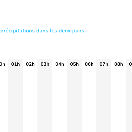
précipitations dans les deux jours.
0h
01h
02h
03h
04h
05h
06h
07h
08h
0