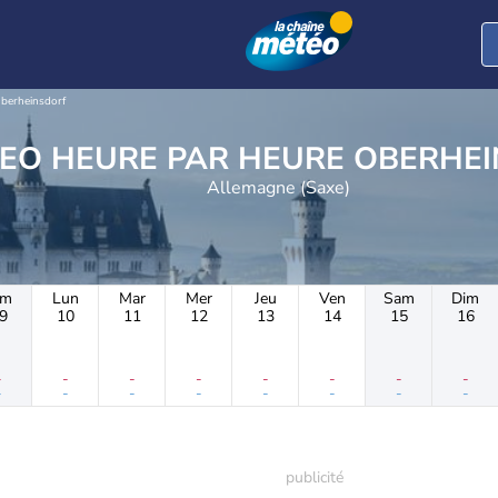
berheinsdorf
METEO HEURE PAR HE
Allemagne (Saxe)
im
Lun
Mar
Mer
Jeu
Ven
Sam
Dim
9
10
11
12
13
14
15
16
-
-
-
-
-
-
-
-
-
-
-
-
-
-
-
-