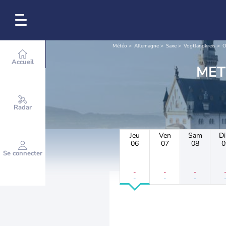
Météo
Allemagne
Saxe
Vogtlandkreis
O
Accueil
Radar
Jeu
Ven
Sam
D
06
07
08
0
Se connecter
-
-
-
-
-
-