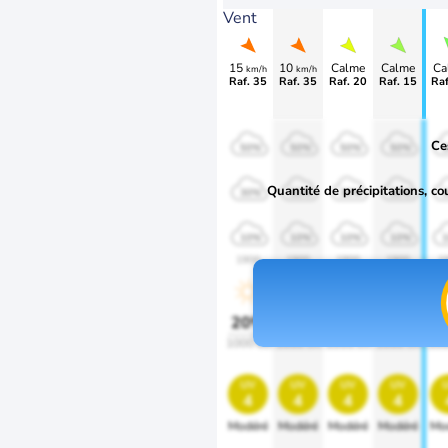
Vent
15
10
Calme
Calme
Ca
km/h
km/h
Raf. 35
Raf. 35
Raf. 20
Raf. 15
Raf
Ce
50%
50%
50%
50%
Quantité de précipitations, co
30%
30%
30%
30%
10%
10%
10%
10%
1900
1900
1900
1900
1
20%
20%
20%
20%
2
1000 lm
1000 lm
1000 lm
1000 lm
100
uv
uv
uv
uv
4
4
4
4
Modéré
Modéré
Modéré
Modéré
Mo