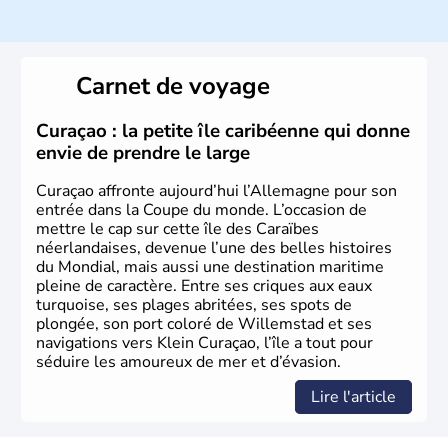
Histoire et administration
L'Allemagne est constituée de seize régions appelées
Länder, comme la Rhénanie, la Sarre ou la Saxe,
Carnet de voyage
lesquelles bénéficient d'une grande autonomie. Le pays
peut se targuer de grands noms qu'il a vu naître dans tous
les domaines, des arts à la politique en passant par la
Curaçao : la petite île caribéenne qui donne
philosophie. Hertz, Gutenberg, Heidegger, Thomas Mann,
envie de prendre le large
Herman Hesse ou bien Hegel en font partie.
Curaçao affronte aujourd’hui l’Allemagne pour son
entrée dans la Coupe du monde. L’occasion de
mettre le cap sur cette île des Caraïbes
néerlandaises, devenue l’une des belles histoires
du Mondial, mais aussi une destination maritime
pleine de caractère. Entre ses criques aux eaux
turquoise, ses plages abritées, ses spots de
plongée, son port coloré de Willemstad et ses
navigations vers Klein Curaçao, l’île a tout pour
séduire les amoureux de mer et d’évasion.
Lire l'article