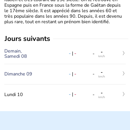
Espagne puis en France sous la forme de Gaëtan depuis
le 17ème siècle. Il est apprécié dans les années 60 et
très populaire dans les années 90. Depuis, il est devenu
plus rare, tout en restant un prénom bien identifié.
jours suivants
Demain,
-
-
|
-
-
Samedi 08
km/h
-
-
|
-
Dimanche 09
-
km/h
-
-
|
-
Lundi 10
-
km/h