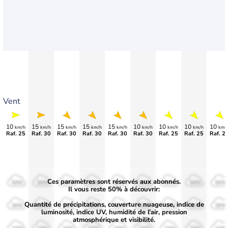
Vent
10
15
15
15
15
10
10
10
10
km/h
km/h
km/h
km/h
km/h
km/h
km/h
km/h
km/
Raf. 25
Raf. 30
Raf. 30
Raf. 30
Raf. 30
Raf. 30
Raf. 25
Raf. 25
Raf. 2
Ces paramètres sont réservés aux abonnés.
50%
50%
50%
50%
50%
50%
50%
50%
50%
Il vous reste 50% à découvrir:
Quantité de précipitations, couverture nuageuse, indice de
30%
30%
30%
30%
30%
30%
30%
30%
30%
luminosité, indice UV, humidité de l'air, pression
atmosphérique et visibilité.