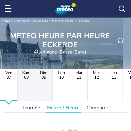
Météo
Allemagne
Basse-Saxe
Hanovre (région)
Eckerde
METEO HEURE PAR HEURE
ECKERDE
Allemagne (Basse-Saxe)
Ven
Sam
Dim
Lun
Mar
Mer
Jeu
V
07
08
09
10
11
12
13
-
-
-
-
-
-
-
-
-
-
-
-
-
-
Journée
Heure / Heure
Comparer