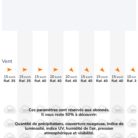
Vent
15
15
15
20
20
15
15
15
10
km/h
km/h
km/h
km/h
km/h
km/h
km/h
km/h
km/
Raf. 35
Raf. 35
Raf. 40
Raf. 40
Raf. 40
Raf. 40
Raf. 40
Raf. 40
Raf. 3
Ces paramètres sont réservés aux abonnés.
50%
50%
50%
50%
50%
50%
50%
50%
50%
Il vous reste 50% à découvrir:
Quantité de précipitations, couverture nuageuse, indice de
30%
30%
30%
30%
30%
30%
30%
30%
30%
luminosité, indice UV, humidité de l'air, pression
atmosphérique et visibilité.