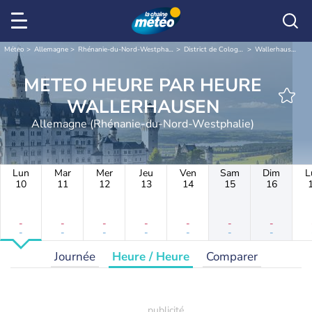
Météo
Allemagne
Rhénanie-du-Nord-Westphalie
District de Cologne
Wallerhausen
METEO HEURE PAR HEURE
WALLERHAUSEN
Allemagne (Rhénanie-du-Nord-Westphalie)
Lun
Mar
Mer
Jeu
Ven
Sam
Dim
L
10
11
12
13
14
15
16
-
-
-
-
-
-
-
-
-
-
-
-
-
-
Journée
Heure / Heure
Comparer