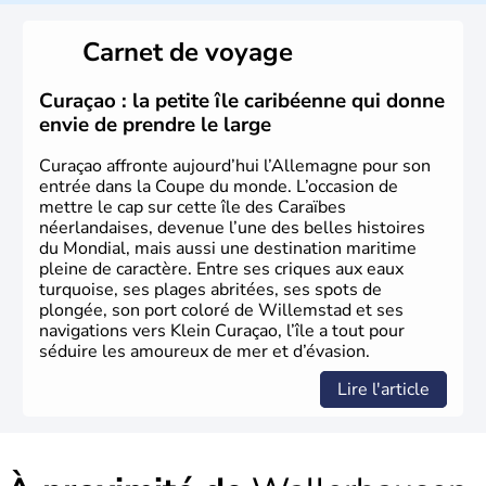
L'Allemagne est constituée de seize régions appelées
Länder, comme la Rhénanie, la Sarre ou la Saxe,
Carnet de voyage
lesquelles bénéficient d'une grande autonomie. Le pays
peut se targuer de grands noms qu'il a vu naître dans tous
les domaines, des arts à la politique en passant par la
Curaçao : la petite île caribéenne qui donne
philosophie. Hertz, Gutenberg, Heidegger, Thomas Mann,
envie de prendre le large
Herman Hesse ou bien Hegel en font partie.
Curaçao affronte aujourd’hui l’Allemagne pour son
entrée dans la Coupe du monde. L’occasion de
mettre le cap sur cette île des Caraïbes
néerlandaises, devenue l’une des belles histoires
du Mondial, mais aussi une destination maritime
pleine de caractère. Entre ses criques aux eaux
turquoise, ses plages abritées, ses spots de
plongée, son port coloré de Willemstad et ses
navigations vers Klein Curaçao, l’île a tout pour
séduire les amoureux de mer et d’évasion.
Lire l'article