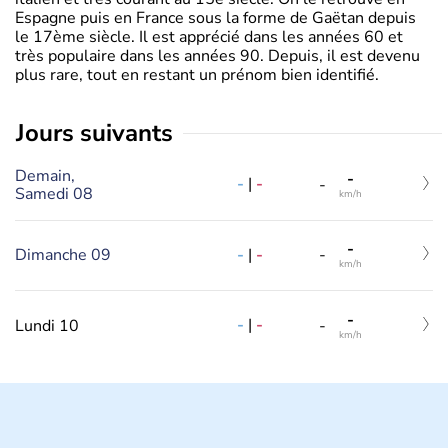
Espagne puis en France sous la forme de Gaëtan depuis
le 17ème siècle. Il est apprécié dans les années 60 et
très populaire dans les années 90. Depuis, il est devenu
plus rare, tout en restant un prénom bien identifié.
jours suivants
Demain,
-
-
|
-
-
Samedi 08
km/h
-
-
|
-
Dimanche 09
-
km/h
-
-
|
-
Lundi 10
-
km/h