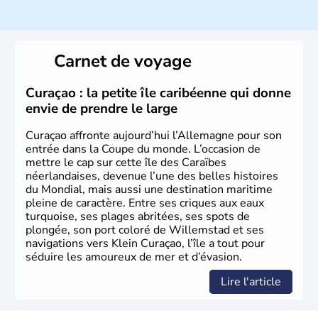
population y est supérieure à 6 millions et parle
l’allemand, langue officielle, mais aussi le dialecte
local, le
bavarois
. Contrairement au Nord de l’Allemagne,
le sud du pays est largement catholique et plutôt
Carnet de voyage
conservateur.
Curaçao : la petite île caribéenne qui donne
envie de prendre le large
Curaçao affronte aujourd’hui l’Allemagne pour son
entrée dans la Coupe du monde. L’occasion de
mettre le cap sur cette île des Caraïbes
néerlandaises, devenue l’une des belles histoires
du Mondial, mais aussi une destination maritime
pleine de caractère. Entre ses criques aux eaux
turquoise, ses plages abritées, ses spots de
plongée, son port coloré de Willemstad et ses
navigations vers Klein Curaçao, l’île a tout pour
séduire les amoureux de mer et d’évasion.
Lire l'article