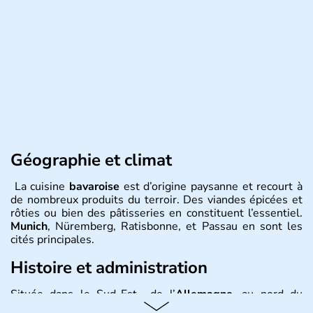
Géographie et climat
La cuisine
bavaroise
est d’origine paysanne et recourt à
de nombreux produits du terroir. Des viandes épicées et
rôties ou bien des pâtisseries en constituent l’essentiel.
Munich
, Nüremberg, Ratisbonne, et Passau en sont les
cités principales.
Histoire et administration
Située dans le Sud-Est de l’
Allemagne
, au nord du
Danube
, la
Bavière
fait partie des seize
Länder
. La