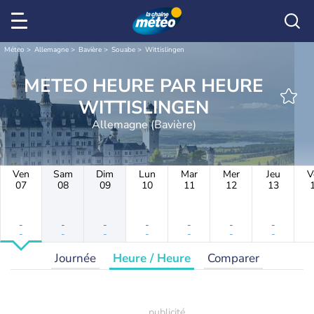
Météo
Allemagne
Bavière
Souabe
Wittislingen
METEO HEURE PAR HEURE
WITTISLINGEN
Allemagne (Bavière)
Ven
Sam
Dim
Lun
Mar
Mer
Jeu
V
07
08
09
10
11
12
13
-
-
-
-
-
-
-
-
-
-
-
-
-
-
Journée
Heure / Heure
Comparer