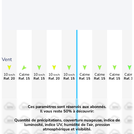
Vent
10
Calme
10
10
10
Calme
Calme
Calme
Calm
km/h
km/h
km/h
km/h
Raf. 20
Raf. 15
Raf. 15
Raf. 20
Raf. 15
Raf. 15
Raf. 15
Raf. 15
Raf. 1
Ces paramètres sont réservés aux abonnés.
50%
50%
50%
50%
50%
50%
50%
50%
50%
Il vous reste 50% à découvrir:
Quantité de précipitations, couverture nuageuse, indice de
30%
30%
30%
30%
30%
30%
30%
30%
30%
luminosité, indice UV, humidité de l'air, pression
atmosphérique et visibilité.