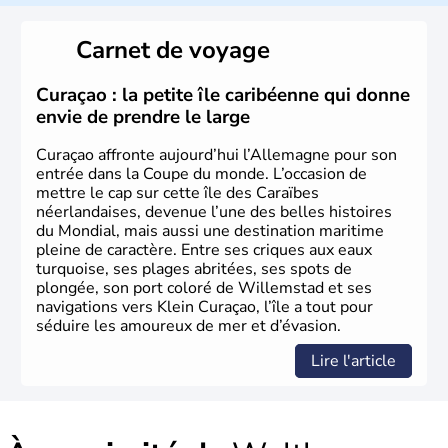
L'Allemagne est constituée de seize régions appelées
Länder, comme la Rhénanie, la Sarre ou la Saxe,
Carnet de voyage
lesquelles bénéficient d'une grande autonomie. Le pays
peut se targuer de grands noms qu'il a vu naître dans tous
les domaines, des arts à la politique en passant par la
Curaçao : la petite île caribéenne qui donne
philosophie. Hertz, Gutenberg, Heidegger, Thomas Mann,
envie de prendre le large
Herman Hesse ou bien Hegel en font partie.
Curaçao affronte aujourd’hui l’Allemagne pour son
entrée dans la Coupe du monde. L’occasion de
mettre le cap sur cette île des Caraïbes
néerlandaises, devenue l’une des belles histoires
du Mondial, mais aussi une destination maritime
pleine de caractère. Entre ses criques aux eaux
turquoise, ses plages abritées, ses spots de
plongée, son port coloré de Willemstad et ses
navigations vers Klein Curaçao, l’île a tout pour
séduire les amoureux de mer et d’évasion.
Lire l'article