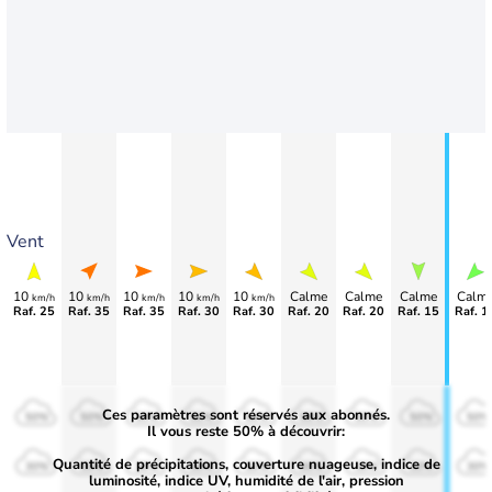
Vent
10
10
10
10
10
Calme
Calme
Calme
Calm
km/h
km/h
km/h
km/h
km/h
Raf. 25
Raf. 35
Raf. 35
Raf. 30
Raf. 30
Raf. 20
Raf. 20
Raf. 15
Raf. 1
Ces paramètres sont réservés aux abonnés.
50%
50%
50%
50%
50%
50%
50%
50%
50%
Il vous reste 50% à découvrir:
Quantité de précipitations, couverture nuageuse, indice de
30%
30%
30%
30%
30%
30%
30%
30%
30%
luminosité, indice UV, humidité de l'air, pression