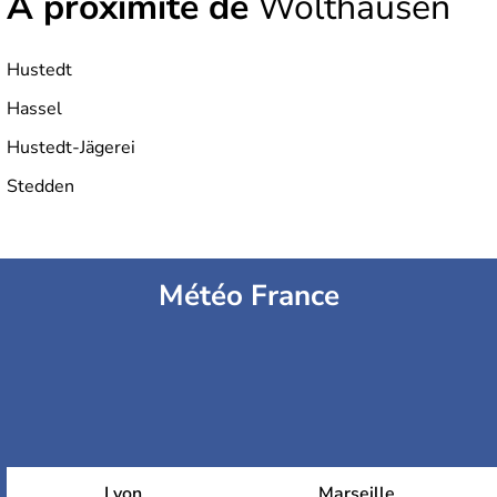
À proximité de
Wolthausen
Hustedt
Hassel
Hustedt-Jägerei
Stedden
Météo France
Lyon
Marseille