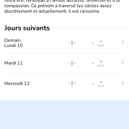
notre ère, renvoyait à l’amour altruiste, universel et à la
compassion. Ce prénom a traversé les siècles assez
discrètement et actuellement, il est rarissime.
jours suivants
Demain,
-
-
|
-
-
Lundi 10
km/h
-
-
|
-
Mardi 11
-
km/h
-
-
|
-
Mercredi 12
-
km/h