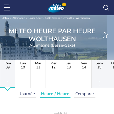
Météo
Allemagne
Basse-Saxe
Celle (arrondissement)
Wolthausen
METEO HEURE PAR HEURE
WOLTHAUSEN
Allemagne (Basse-Saxe)
Dim
Lun
Mar
Mer
Jeu
Ven
Sam
D
09
10
11
12
13
14
15
-
-
-
-
-
-
-
-
-
-
-
-
-
-
Journée
Heure / Heure
Comparer