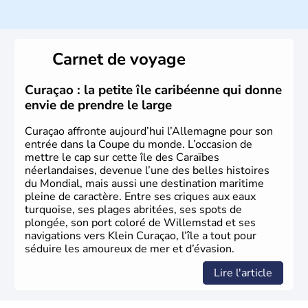
Histoire et administration
L'Allemagne est constituée de seize régions appelées
Länder, comme la Rhénanie, la Sarre ou la Saxe,
Carnet de voyage
lesquelles bénéficient d'une grande autonomie. Le pays
peut se targuer de grands noms qu'il a vu naître dans tous
les domaines, des arts à la politique en passant par la
Curaçao : la petite île caribéenne qui donne
philosophie. Hertz, Gutenberg, Heidegger, Thomas Mann,
envie de prendre le large
Herman Hesse ou bien Hegel en font partie.
Curaçao affronte aujourd’hui l’Allemagne pour son
entrée dans la Coupe du monde. L’occasion de
mettre le cap sur cette île des Caraïbes
néerlandaises, devenue l’une des belles histoires
du Mondial, mais aussi une destination maritime
pleine de caractère. Entre ses criques aux eaux
turquoise, ses plages abritées, ses spots de
plongée, son port coloré de Willemstad et ses
navigations vers Klein Curaçao, l’île a tout pour
séduire les amoureux de mer et d’évasion.
Lire l'article