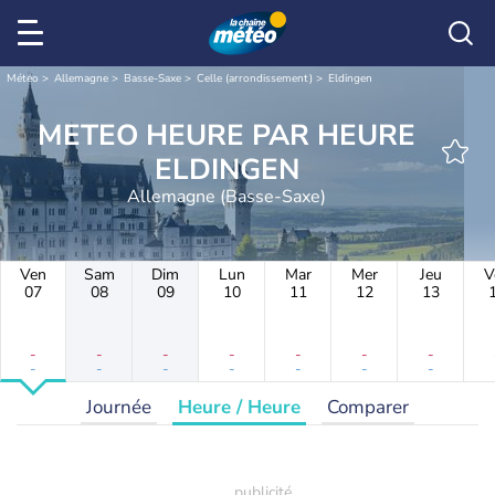
Météo
Allemagne
Basse-Saxe
Celle (arrondissement)
Eldingen
METEO HEURE PAR HEURE
ELDINGEN
Allemagne (Basse-Saxe)
Ven
Sam
Dim
Lun
Mar
Mer
Jeu
V
07
08
09
10
11
12
13
-
-
-
-
-
-
-
-
-
-
-
-
-
-
Journée
Heure / Heure
Comparer