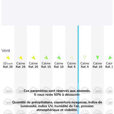
Vent
10
Calme
Calme
Calme
Calme
Calme
Calme
Calme
Calm
km/h
Raf. 25
Raf. 25
Raf. 20
Raf. 15
Raf. 10
Raf. 5
Raf. 5
Raf. 10
Raf. 1
Ces paramètres sont réservés aux abonnés.
50%
50%
50%
50%
50%
50%
50%
50%
50%
Il vous reste 50% à découvrir:
Quantité de précipitations, couverture nuageuse, indice de
30%
30%
30%
30%
30%
30%
30%
30%
30%
luminosité, indice UV, humidité de l'air, pression
atmosphérique et visibilité.