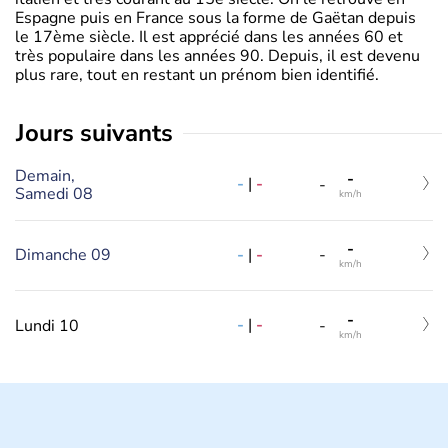
Espagne puis en France sous la forme de Gaëtan depuis
le 17ème siècle. Il est apprécié dans les années 60 et
très populaire dans les années 90. Depuis, il est devenu
plus rare, tout en restant un prénom bien identifié.
jours suivants
Demain,
-
-
|
-
-
Samedi 08
km/h
-
-
|
-
Dimanche 09
-
km/h
-
-
|
-
Lundi 10
-
km/h