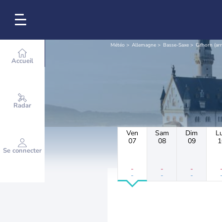
Météo
Allemagne
Basse-Saxe
Gifhorn (a
Accueil
Radar
Ven
Sam
Dim
L
07
08
09
1
Se connecter
-
-
-
-
-
-