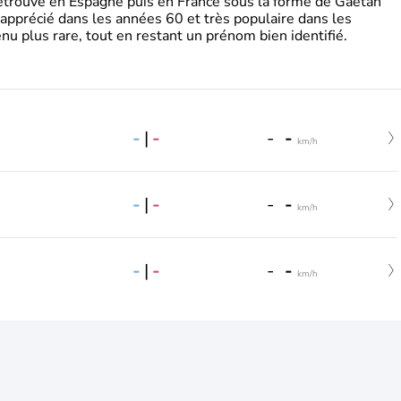
retrouve en Espagne puis en France sous la forme de Gaëtan
 apprécié dans les années 60 et très populaire dans les
nu plus rare, tout en restant un prénom bien identifié.
-
|
-
-
-
km/h
-
|
-
-
-
km/h
-
|
-
-
-
km/h