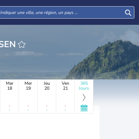
HEURE AHNSEN
Mar
Mer
Jeu
Ven
365
18
19
20
21
Jours
-
-
-
-
-
-
-
-