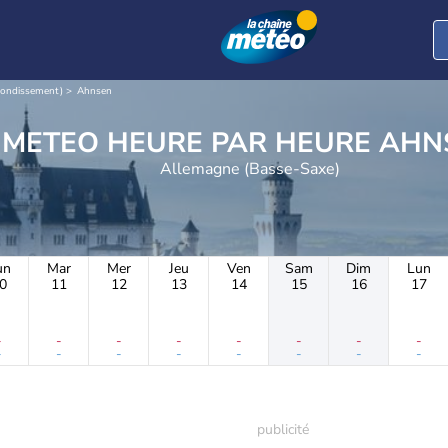
rrondissement)
Ahnsen
METEO HEURE PAR 
Allemagne (Basse-Saxe)
un
Mar
Mer
Jeu
Ven
Sam
Dim
Lun
0
11
12
13
14
15
16
17
-
-
-
-
-
-
-
-
-
-
-
-
-
-
-
-