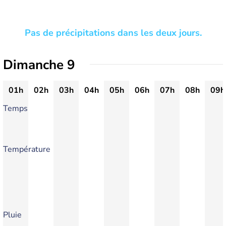
Pas de précipitations dans les deux jours.
Dimanche 9
01h
02h
03h
04h
05h
06h
07h
08h
09h
Temps
Température
Pluie