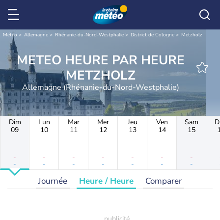
Météo
Allemagne
Rhénanie-du-Nord-Westphalie
District de Cologne
Metzholz
METEO HEURE PAR HEURE
METZHOLZ
Allemagne (Rhénanie-du-Nord-Westphalie)
Dim
Lun
Mar
Mer
Jeu
Ven
Sam
D
09
10
11
12
13
14
15
-
-
-
-
-
-
-
-
-
-
-
-
-
-
Journée
Heure / Heure
Comparer