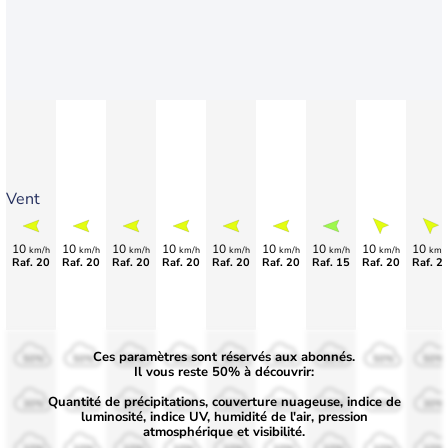
Vent
10
10
10
10
10
10
10
10
10
km/h
km/h
km/h
km/h
km/h
km/h
km/h
km/h
km/
Raf. 20
Raf. 20
Raf. 20
Raf. 20
Raf. 20
Raf. 20
Raf. 15
Raf. 20
Raf. 2
Ces paramètres sont réservés aux abonnés.
50%
50%
50%
50%
50%
50%
50%
50%
50%
Il vous reste 50% à découvrir:
Quantité de précipitations, couverture nuageuse, indice de
30%
30%
30%
30%
30%
30%
30%
30%
30%
luminosité, indice UV, humidité de l'air, pression
atmosphérique et visibilité.