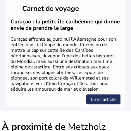
Länder, comme la Rhénanie, la Sarre ou la Saxe,
Carnet de voyage
lesquelles bénéficient d'une grande autonomie. Le pays
peut se targuer de grands noms qu'il a vu naître dans tous
les domaines, des arts à la politique en passant par la
Curaçao : la petite île caribéenne qui donne
philosophie. Hertz, Gutenberg, Heidegger, Thomas Mann,
envie de prendre le large
Herman Hesse ou bien Hegel en font partie.
Curaçao affronte aujourd’hui l’Allemagne pour son
entrée dans la Coupe du monde. L’occasion de
mettre le cap sur cette île des Caraïbes
néerlandaises, devenue l’une des belles histoires
du Mondial, mais aussi une destination maritime
pleine de caractère. Entre ses criques aux eaux
turquoise, ses plages abritées, ses spots de
plongée, son port coloré de Willemstad et ses
navigations vers Klein Curaçao, l’île a tout pour
séduire les amoureux de mer et d’évasion.
Lire l'article
À proximité de
Metzholz