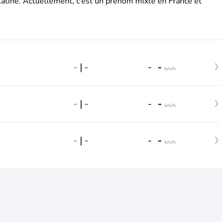
latine. Actuellement, c’est un prénom mixte en France et
-
|
-
-
-
km/h
-
|
-
-
-
km/h
-
|
-
-
-
km/h