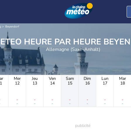
g
Beyendorf
METEO HEURE PAR H
Allemagne (Saxe-Anhalt)
ar
Mer
Jeu
Ven
Sam
Dim
Lun
Mar
1
12
13
14
15
16
17
18
-
-
-
-
-
-
-
-
-
-
-
-
-
-
-
-