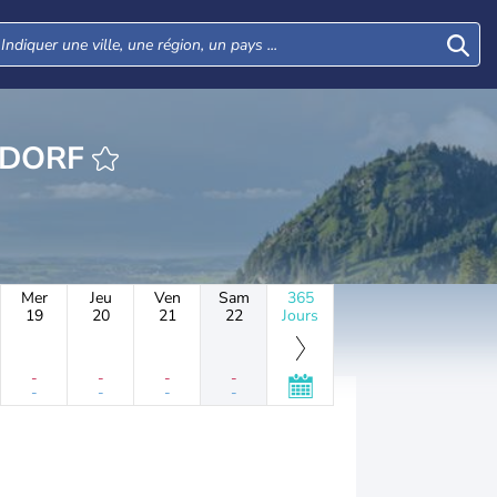
EURE BEYENDORF
Mer
Jeu
Ven
Sam
365
19
20
21
22
Jours
-
-
-
-
-
-
-
-