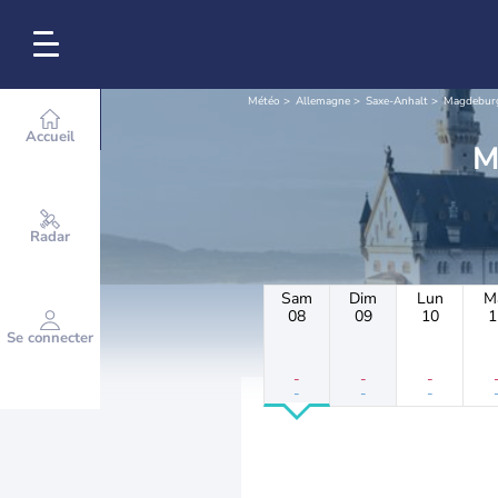
Météo
Allemagne
Saxe-Anhalt
Magdebur
Accueil
Radar
Sam
Dim
Lun
M
08
09
10
1
Se connecter
-
-
-
-
-
-