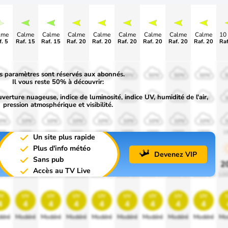
lme
Calme
Calme
Calme
Calme
Calme
Calme
Calme
Calme
10
. 5
Raf. 15
Raf. 15
Raf. 20
Raf. 20
Raf. 20
Raf. 20
Raf. 20
Raf. 20
Raf
s paramètres sont réservés aux abonnés.
0%
50%
50%
50%
50%
50%
50%
50%
50%
Il vous reste 50% à découvrir:
uverture nuageuse, indice de luminosité, indice UV, humidité de l'air,
0%
30%
30%
30%
30%
30%
30%
30%
30%
pression atmosphérique et visibilité.
0%
10%
10%
10%
10%
10%
10%
10%
10%
00
1900
1900
1900
1900
1900
1900
1900
1900
1
Un site plus rapide
Plus d'info météo
Devenez VIP
Sans pub
0%
20%
20%
20%
20%
20%
20%
20%
20%
2
Accès au TV Live
0 lm
1000 lm
1000 lm
1000 lm
1000 lm
1000 lm
1000 lm
1000 lm
1000 lm
100
v
uv
uv
uv
uv
uv
uv
uv
uv
4
4
4
4
4
4
4
4
4
éré
Modéré
Modéré
Modéré
Modéré
Modéré
Modéré
Modéré
Modéré
Mo