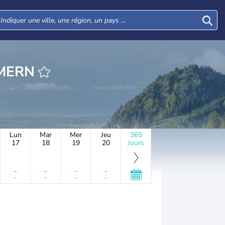
HEURE STEMMERN
Lun
Mar
Mer
Jeu
365
17
18
19
20
Jours
-
-
-
-
-
-
-
-