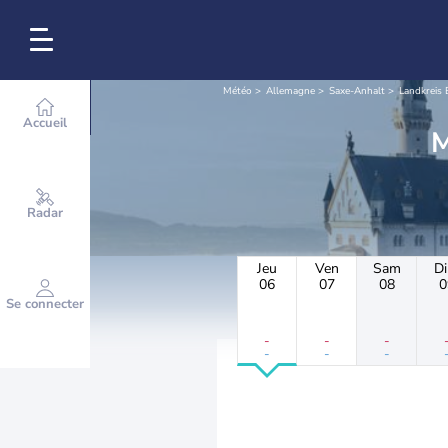
Météo
Allemagne
Saxe-Anhalt
Landkreis
Accueil
Radar
Jeu
Ven
Sam
D
06
07
08
0
Se connecter
-
-
-
-
-
-