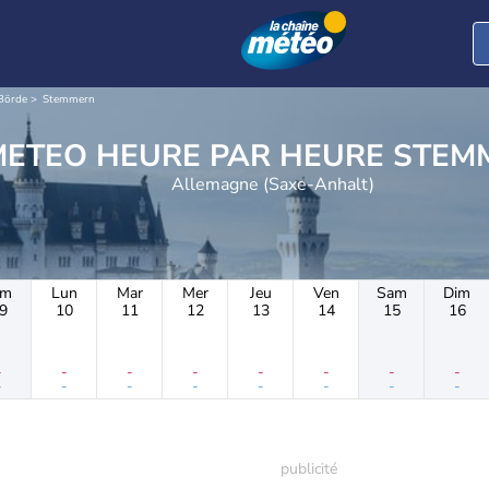
 Börde
Stemmern
METEO HEURE PAR 
Allemagne (Saxe-Anhalt)
im
Lun
Mar
Mer
Jeu
Ven
Sam
Dim
9
10
11
12
13
14
15
16
-
-
-
-
-
-
-
-
-
-
-
-
-
-
-
-