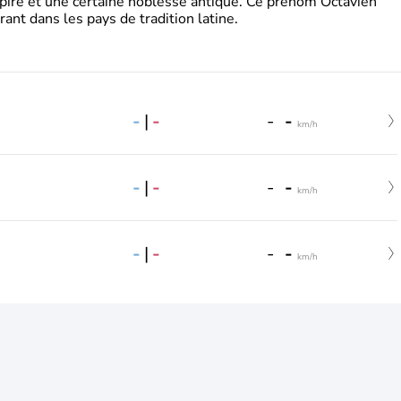
pire et une certaine noblesse antique. Ce prénom Octavien
rant dans les pays de tradition latine.
-
|
-
-
-
km/h
-
|
-
-
-
km/h
-
|
-
-
-
km/h