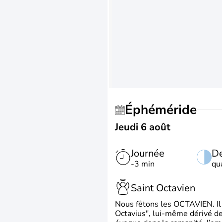
Éphéméride
Jeudi 6 août
Journée
De
-3 min
qu
Saint Octavien
Nous fêtons les OCTAVIEN. Il v
Octavius", lui-même dérivé de 