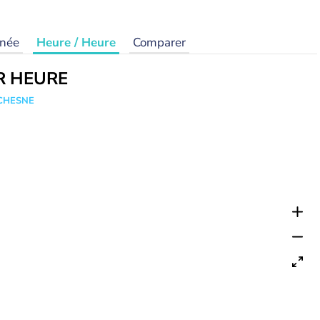
rnée
Heure / Heure
Comparer
R HEURE
UCHESNE