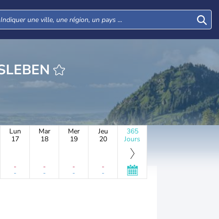
URE REMKERSLEBEN
Lun
Mar
Mer
Jeu
365
17
18
19
20
Jours
-
-
-
-
-
-
-
-