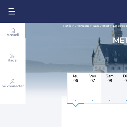
Météo
Allemagne
Saxe-Anhalt
Landkreis
Accueil
Radar
Jeu
Ven
Sam
D
06
07
08
0
Se connecter
-
-
-
-
-
-