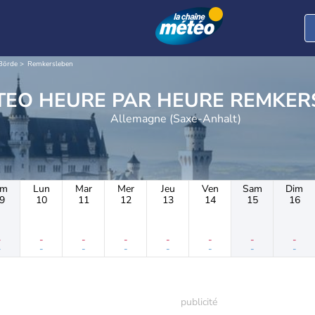
 Börde
Remkersleben
METEO HEURE PAR HE
Allemagne (Saxe-Anhalt)
im
Lun
Mar
Mer
Jeu
Ven
Sam
Dim
9
10
11
12
13
14
15
16
-
-
-
-
-
-
-
-
-
-
-
-
-
-
-
-