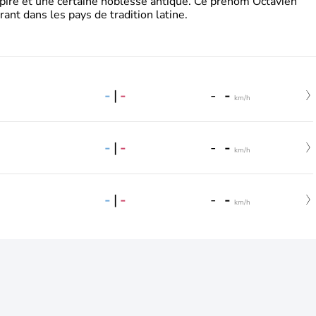
pire et une certaine noblesse antique. Ce prénom Octavien
rant dans les pays de tradition latine.
-
|
-
-
-
km/h
-
|
-
-
-
km/h
-
|
-
-
-
km/h