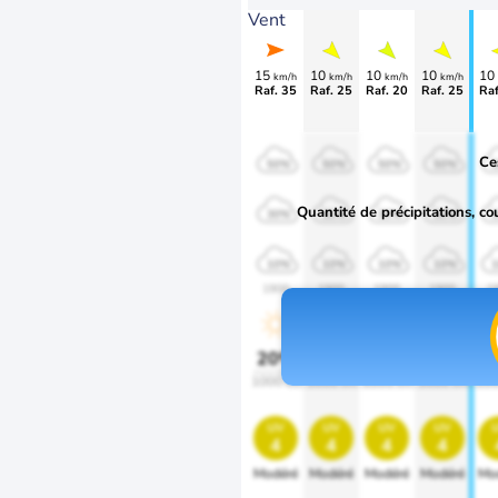
Vent
15
10
10
10
10
km/h
km/h
km/h
km/h
Raf. 35
Raf. 25
Raf. 20
Raf. 25
Raf
Ce
50%
50%
50%
50%
Quantité de précipitations, co
30%
30%
30%
30%
10%
10%
10%
10%
1900
1900
1900
1900
1
20%
20%
20%
20%
2
1000 lm
1000 lm
1000 lm
1000 lm
100
uv
uv
uv
uv
4
4
4
4
Modéré
Modéré
Modéré
Modéré
Mo