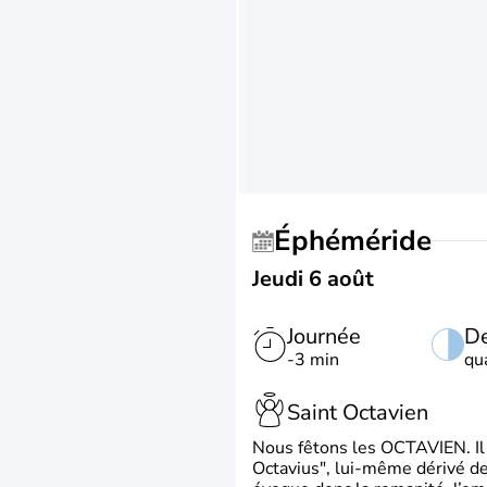
Éphéméride
Jeudi 6 août
Journée
De
-3 min
qu
Saint Octavien
Nous fêtons les OCTAVIEN. Il v
Octavius", lui-même dérivé de 