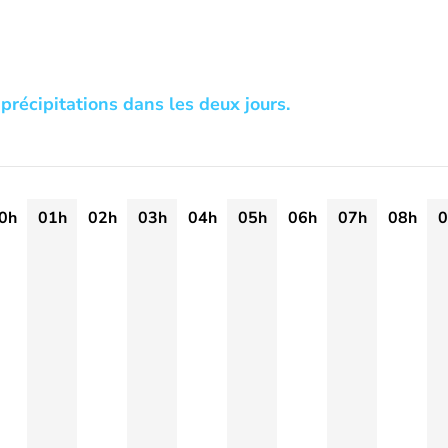
précipitations dans les deux jours.
0h
01h
02h
03h
04h
05h
06h
07h
08h
0