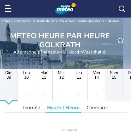
Météo
Allemagne
Rhénanie-du-Nord-Westphalie
District de Cologne
Golkrath
METEO HEURE PAR HEURE
GOLKRATH
Allemagne (Rhénanie-du-Nord-Westphalie)
Dim
Lun
Mar
Mer
Jeu
Ven
Sam
D
09
10
11
12
13
14
15
-
-
-
-
-
-
-
-
-
-
-
-
-
-
Journée
Heure / Heure
Comparer