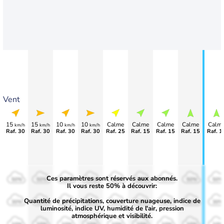
Vent
15
15
10
10
Calme
Calme
Calme
Calme
Calm
km/h
km/h
km/h
km/h
Raf. 30
Raf. 30
Raf. 30
Raf. 30
Raf. 25
Raf. 15
Raf. 15
Raf. 15
Raf. 1
Ces paramètres sont réservés aux abonnés.
50%
50%
50%
50%
50%
50%
50%
50%
50%
Il vous reste 50% à découvrir:
Quantité de précipitations, couverture nuageuse, indice de
30%
30%
30%
30%
30%
30%
30%
30%
30%
luminosité, indice UV, humidité de l'air, pression
atmosphérique et visibilité.