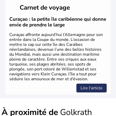
Länder, comme la Rhénanie, la Sarre ou la Saxe,
Carnet de voyage
lesquelles bénéficient d'une grande autonomie. Le pays
peut se targuer de grands noms qu'il a vu naître dans tous
les domaines, des arts à la politique en passant par la
Curaçao : la petite île caribéenne qui donne
philosophie. Hertz, Gutenberg, Heidegger, Thomas Mann,
envie de prendre le large
Herman Hesse ou bien Hegel en font partie.
Curaçao affronte aujourd’hui l’Allemagne pour son
entrée dans la Coupe du monde. L’occasion de
mettre le cap sur cette île des Caraïbes
néerlandaises, devenue l’une des belles histoires
du Mondial, mais aussi une destination maritime
pleine de caractère. Entre ses criques aux eaux
turquoise, ses plages abritées, ses spots de
plongée, son port coloré de Willemstad et ses
navigations vers Klein Curaçao, l’île a tout pour
séduire les amoureux de mer et d’évasion.
Lire l'article
À proximité de
Golkrath