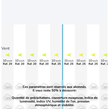
Vent
10
10
10
10
10
15
10
10
10
km/h
km/h
km/h
km/h
km/h
km/h
km/h
km/h
km/
Raf. 20
Raf. 20
Raf. 20
Raf. 20
Raf. 25
Raf. 25
Raf. 25
Raf. 25
Raf. 2
Ces paramètres sont réservés aux abonnés.
50%
50%
50%
50%
50%
50%
50%
50%
50%
Il vous reste 50% à découvrir:
Quantité de précipitations, couverture nuageuse, indice de
30%
30%
30%
30%
30%
30%
30%
30%
30%
luminosité, indice UV, humidité de l'air, pression
atmosphérique et visibilité.