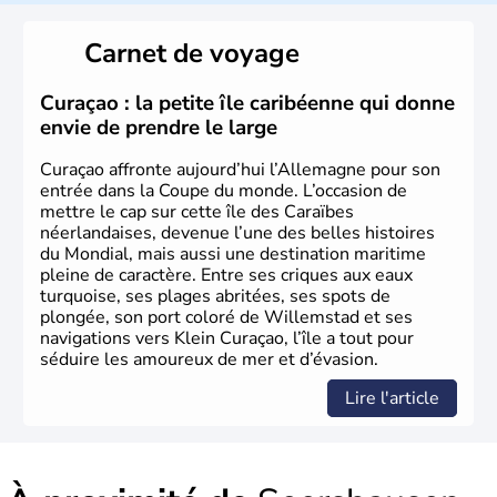
L'Allemagne est constituée de seize régions appelées
Länder, comme la Rhénanie, la Sarre ou la Saxe,
Carnet de voyage
lesquelles bénéficient d'une grande autonomie. Le pays
peut se targuer de grands noms qu'il a vu naître dans tous
les domaines, des arts à la politique en passant par la
Curaçao : la petite île caribéenne qui donne
philosophie. Hertz, Gutenberg, Heidegger, Thomas Mann,
envie de prendre le large
Herman Hesse ou bien Hegel en font partie.
Curaçao affronte aujourd’hui l’Allemagne pour son
entrée dans la Coupe du monde. L’occasion de
mettre le cap sur cette île des Caraïbes
néerlandaises, devenue l’une des belles histoires
du Mondial, mais aussi une destination maritime
pleine de caractère. Entre ses criques aux eaux
turquoise, ses plages abritées, ses spots de
plongée, son port coloré de Willemstad et ses
navigations vers Klein Curaçao, l’île a tout pour
séduire les amoureux de mer et d’évasion.
Lire l'article