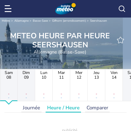
Météo
Allemagne
Basse-Saxe
Gifhorn (arrondissement)
Seershausen
METEO HEURE PAR HEURE
SEERSHAUSEN
Allemagne (Basse-Saxe)
Sam
Dim
Lun
Mar
Mer
Jeu
Ven
S
08
09
10
11
12
13
14
-
-
-
-
-
-
-
-
-
-
-
-
-
-
Journée
Heure / Heure
Comparer