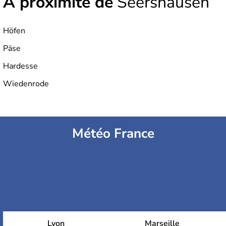
À proximité de
Seershausen
Höfen
Päse
Hardesse
Wiedenrode
Météo France
Lyon
Marseille