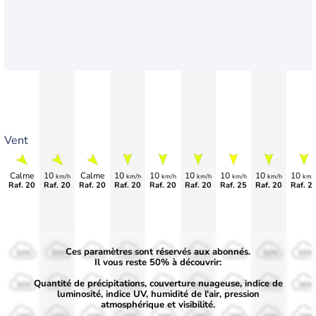
Vent
Calme
10
Calme
10
10
10
10
10
10
km/h
km/h
km/h
km/h
km/h
km/h
km/
Raf. 20
Raf. 20
Raf. 20
Raf. 20
Raf. 20
Raf. 20
Raf. 25
Raf. 20
Raf. 2
Ces paramètres sont réservés aux abonnés.
50%
50%
50%
50%
50%
50%
50%
50%
50%
Il vous reste 50% à découvrir:
Quantité de précipitations, couverture nuageuse, indice de
30%
30%
30%
30%
30%
30%
30%
30%
30%
luminosité, indice UV, humidité de l'air, pression
atmosphérique et visibilité.