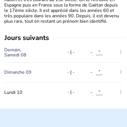
Espagne puis en France sous la forme de Gaëtan depuis
le 17ème siècle. Il est apprécié dans les années 60 et
très populaire dans les années 90. Depuis, il est devenu
plus rare, tout en restant un prénom bien identifié.
jours suivants
Demain,
-
-
|
-
-
Samedi 08
km/h
-
-
|
-
Dimanche 09
-
km/h
-
-
|
-
Lundi 10
-
km/h