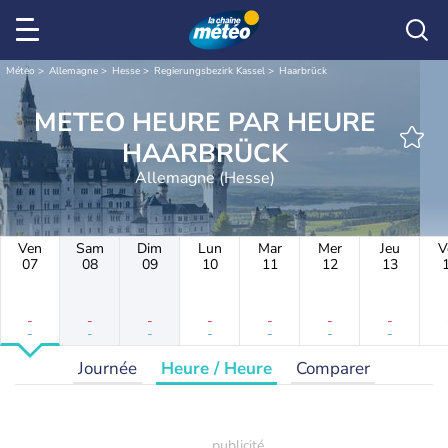
Météo
Allemagne
Hesse
Regierungsbezirk Kassel
Haarbrück
METEO HEURE PAR HEURE
HAARBRÜCK
Allemagne (Hesse)
Ven
Sam
Dim
Lun
Mar
Mer
Jeu
V
07
08
09
10
11
12
13
-
-
-
-
-
-
-
-
-
-
-
-
-
-
Journée
Heure / Heure
Comparer