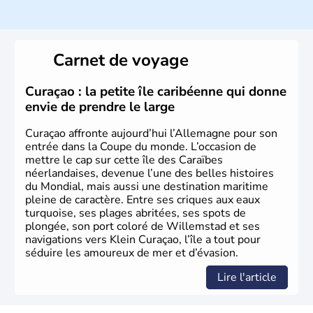
Histoire et administration
L'Allemagne est constituée de seize régions appelées
Länder, comme la Rhénanie, la Sarre ou la Saxe,
Carnet de voyage
lesquelles bénéficient d'une grande autonomie. Le pays
peut se targuer de grands noms qu'il a vu naître dans tous
les domaines, des arts à la politique en passant par la
Curaçao : la petite île caribéenne qui donne
philosophie. Hertz, Gutenberg, Heidegger, Thomas Mann,
envie de prendre le large
Herman Hesse ou bien Hegel en font partie.
Curaçao affronte aujourd’hui l’Allemagne pour son
entrée dans la Coupe du monde. L’occasion de
mettre le cap sur cette île des Caraïbes
néerlandaises, devenue l’une des belles histoires
du Mondial, mais aussi une destination maritime
pleine de caractère. Entre ses criques aux eaux
turquoise, ses plages abritées, ses spots de
plongée, son port coloré de Willemstad et ses
navigations vers Klein Curaçao, l’île a tout pour
séduire les amoureux de mer et d’évasion.
Lire l'article