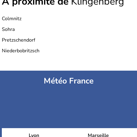
À proximité de
Klingenberg
Colmnitz
Sohra
Pretzschendorf
Niederbobritzsch
Météo France
Lyon
Marseille