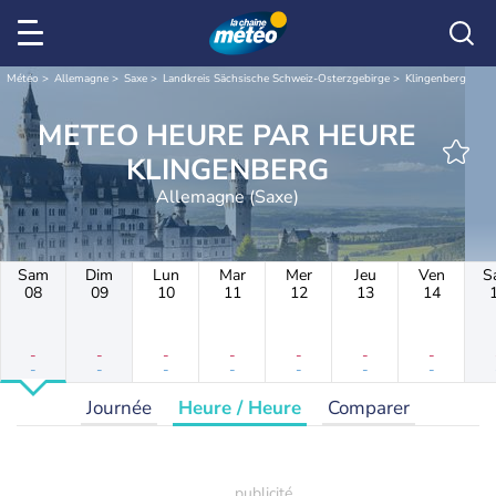
Météo
Allemagne
Saxe
Landkreis Sächsische Schweiz-Osterzgebirge
Klingenberg
METEO HEURE PAR HEURE
KLINGENBERG
Allemagne (Saxe)
Sam
Dim
Lun
Mar
Mer
Jeu
Ven
S
08
09
10
11
12
13
14
-
-
-
-
-
-
-
-
-
-
-
-
-
-
Journée
Heure / Heure
Comparer