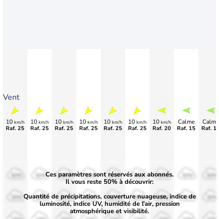
Vent
10
10
10
10
10
10
10
Calme
Calme
km/h
km/h
km/h
km/h
km/h
km/h
km/h
Raf. 25
Raf. 25
Raf. 25
Raf. 25
Raf. 25
Raf. 25
Raf. 20
Raf. 15
Raf. 1
Ces paramètres sont réservés aux abonnés.
50%
50%
50%
50%
50%
50%
50%
50%
50%
Il vous reste 50% à découvrir:
Quantité de précipitations, couverture nuageuse, indice de
30%
30%
30%
30%
30%
30%
30%
30%
30%
luminosité, indice UV, humidité de l'air, pression
atmosphérique et visibilité.