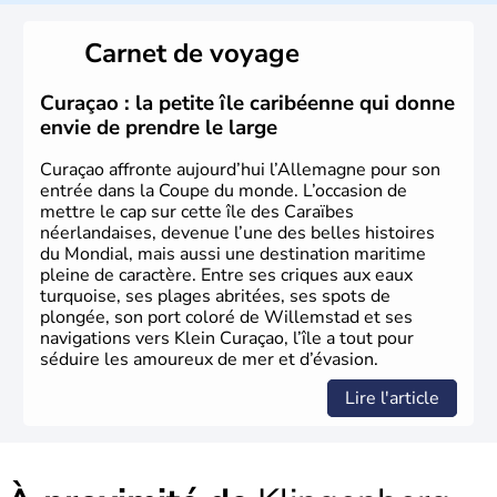
L'Allemagne est constituée de seize régions appelées
Länder, comme la Rhénanie, la Sarre ou la Saxe,
Carnet de voyage
lesquelles bénéficient d'une grande autonomie. Le pays
peut se targuer de grands noms qu'il a vu naître dans tous
les domaines, des arts à la politique en passant par la
Curaçao : la petite île caribéenne qui donne
philosophie. Hertz, Gutenberg, Heidegger, Thomas Mann,
envie de prendre le large
Herman Hesse ou bien Hegel en font partie.
Curaçao affronte aujourd’hui l’Allemagne pour son
entrée dans la Coupe du monde. L’occasion de
mettre le cap sur cette île des Caraïbes
néerlandaises, devenue l’une des belles histoires
du Mondial, mais aussi une destination maritime
pleine de caractère. Entre ses criques aux eaux
turquoise, ses plages abritées, ses spots de
plongée, son port coloré de Willemstad et ses
navigations vers Klein Curaçao, l’île a tout pour
séduire les amoureux de mer et d’évasion.
Lire l'article