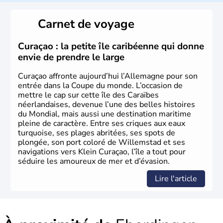
L'Allemagne est constituée de seize régions appelées
Länder, comme la Rhénanie, la Sarre ou la Saxe,
Carnet de voyage
lesquelles bénéficient d'une grande autonomie. Le pays
peut se targuer de grands noms qu'il a vu naître dans tous
les domaines, des arts à la politique en passant par la
Curaçao : la petite île caribéenne qui donne
philosophie. Hertz, Gutenberg, Heidegger, Thomas Mann,
envie de prendre le large
Herman Hesse ou bien Hegel en font partie.
Curaçao affronte aujourd’hui l’Allemagne pour son
entrée dans la Coupe du monde. L’occasion de
mettre le cap sur cette île des Caraïbes
néerlandaises, devenue l’une des belles histoires
du Mondial, mais aussi une destination maritime
pleine de caractère. Entre ses criques aux eaux
turquoise, ses plages abritées, ses spots de
plongée, son port coloré de Willemstad et ses
navigations vers Klein Curaçao, l’île a tout pour
séduire les amoureux de mer et d’évasion.
Lire l'article