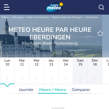
Météo
Allemagne
Bade-Wurtemberg
Regierungsbezirk Stuttgart
Eberdingen
METEO HEURE PAR HEURE
EBERDINGEN
Allemagne (Bade-Wurtemberg)
Lun
Mar
Mer
Jeu
Ven
Sam
Dim
L
10
11
12
13
14
15
16
-
-
-
-
-
-
-
-
-
-
-
-
-
-
Journée
Heure / Heure
Comparer