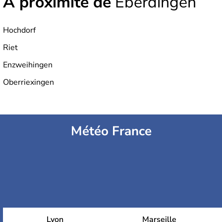
À proximité de
Eberdingen
Hochdorf
Riet
Enzweihingen
Oberriexingen
Météo France
Lyon
Marseille