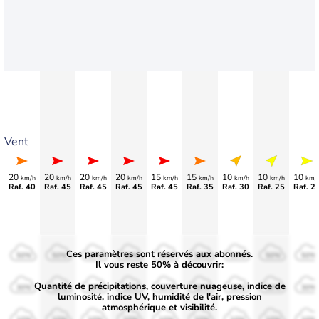
Vent
20
20
20
20
15
15
10
10
10
km/h
km/h
km/h
km/h
km/h
km/h
km/h
km/h
km/
Raf. 40
Raf. 45
Raf. 45
Raf. 45
Raf. 45
Raf. 35
Raf. 30
Raf. 25
Raf. 2
Ces paramètres sont réservés aux abonnés.
50%
50%
50%
50%
50%
50%
50%
50%
50%
Il vous reste 50% à découvrir:
Quantité de précipitations, couverture nuageuse, indice de
30%
30%
30%
30%
30%
30%
30%
30%
30%
luminosité, indice UV, humidité de l'air, pression
atmosphérique et visibilité.