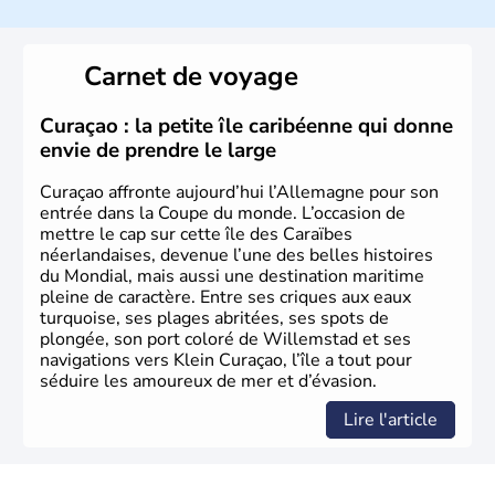
L'Allemagne est constituée de seize régions appelées
Länder, comme la Rhénanie, la Sarre ou la Saxe,
Carnet de voyage
lesquelles bénéficient d'une grande autonomie. Le pays
peut se targuer de grands noms qu'il a vu naître dans tous
les domaines, des arts à la politique en passant par la
Curaçao : la petite île caribéenne qui donne
philosophie. Hertz, Gutenberg, Heidegger, Thomas Mann,
envie de prendre le large
Herman Hesse ou bien Hegel en font partie.
Curaçao affronte aujourd’hui l’Allemagne pour son
entrée dans la Coupe du monde. L’occasion de
mettre le cap sur cette île des Caraïbes
néerlandaises, devenue l’une des belles histoires
du Mondial, mais aussi une destination maritime
pleine de caractère. Entre ses criques aux eaux
turquoise, ses plages abritées, ses spots de
plongée, son port coloré de Willemstad et ses
navigations vers Klein Curaçao, l’île a tout pour
séduire les amoureux de mer et d’évasion.
Lire l'article