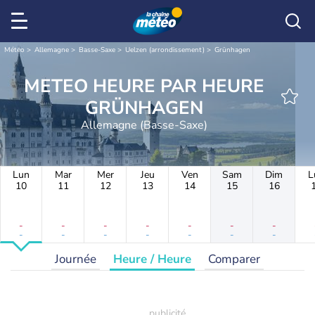
Météo
Allemagne
Basse-Saxe
Uelzen (arrondissement)
Grünhagen
METEO HEURE PAR HEURE
GRÜNHAGEN
Allemagne (Basse-Saxe)
Lun
Mar
Mer
Jeu
Ven
Sam
Dim
L
10
11
12
13
14
15
16
-
-
-
-
-
-
-
-
-
-
-
-
-
-
Journée
Heure / Heure
Comparer