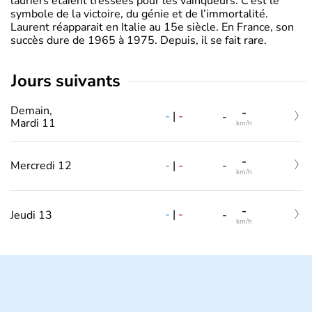
lauriers étaient tressées pour les vainqueurs. C’est le
symbole de la victoire, du génie et de l’immortalité.
Laurent réapparait en Italie au 15e siècle. En France, son
succès dure de 1965 à 1975. Depuis, il se fait rare.
jours suivants
Demain,
-
-
|
-
-
Mardi 11
km/h
-
-
|
-
Mercredi 12
-
km/h
-
-
|
-
Jeudi 13
-
km/h