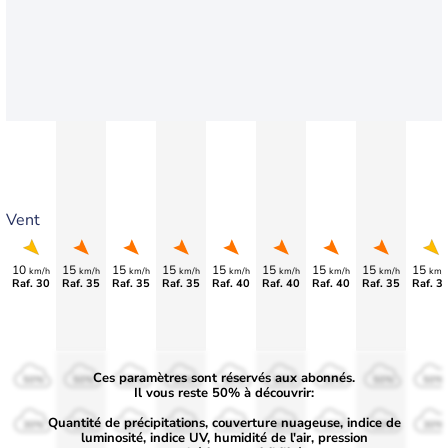
Vent
10
15
15
15
15
15
15
15
15
km/h
km/h
km/h
km/h
km/h
km/h
km/h
km/h
km/
Raf. 30
Raf. 35
Raf. 35
Raf. 35
Raf. 40
Raf. 40
Raf. 40
Raf. 35
Raf. 3
Ces paramètres sont réservés aux abonnés.
50%
50%
50%
50%
50%
50%
50%
50%
50%
Il vous reste 50% à découvrir:
Quantité de précipitations, couverture nuageuse, indice de
30%
30%
30%
30%
30%
30%
30%
30%
30%
luminosité, indice UV, humidité de l'air, pression