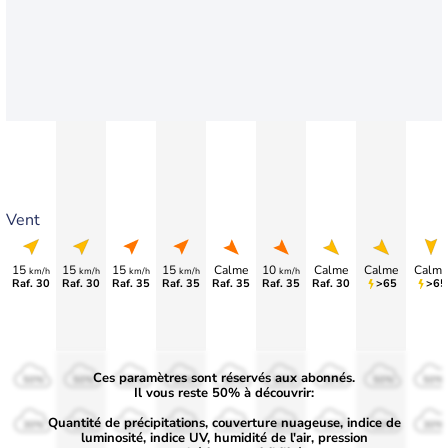
Vent
15
15
15
15
Calme
10
Calme
Calme
Calme
km/h
km/h
km/h
km/h
km/h
Raf. 30
Raf. 30
Raf. 35
Raf. 35
Raf. 35
Raf. 35
Raf. 30
>65
>65
Ces paramètres sont réservés aux abonnés.
50%
50%
50%
50%
50%
50%
50%
50%
50%
Il vous reste 50% à découvrir:
Quantité de précipitations, couverture nuageuse, indice de
30%
30%
30%
30%
30%
30%
30%
30%
30%
luminosité, indice UV, humidité de l'air, pression