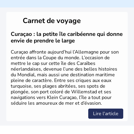
L'Allemagne est constituée de seize régions appelées
Länder, comme la Rhénanie, la Sarre ou la Saxe,
Carnet de voyage
lesquelles bénéficient d'une grande autonomie. Le pays
peut se targuer de grands noms qu'il a vu naître dans tous
les domaines, des arts à la politique en passant par la
Curaçao : la petite île caribéenne qui donne
philosophie. Hertz, Gutenberg, Heidegger, Thomas Mann,
envie de prendre le large
Herman Hesse ou bien Hegel en font partie.
Curaçao affronte aujourd’hui l’Allemagne pour son
entrée dans la Coupe du monde. L’occasion de
mettre le cap sur cette île des Caraïbes
néerlandaises, devenue l’une des belles histoires
du Mondial, mais aussi une destination maritime
pleine de caractère. Entre ses criques aux eaux
turquoise, ses plages abritées, ses spots de
plongée, son port coloré de Willemstad et ses
navigations vers Klein Curaçao, l’île a tout pour
séduire les amoureux de mer et d’évasion.
Lire l'article