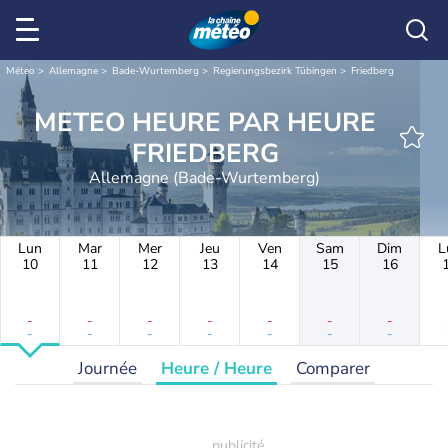
Météo
Allemagne
Bade-Wurtemberg
Regierungsbezirk Tübingen
Friedberg
METEO HEURE PAR HEURE
FRIEDBERG
Allemagne (Bade-Wurtemberg)
Lun
Mar
Mer
Jeu
Ven
Sam
Dim
L
10
11
12
13
14
15
16
-
-
-
-
-
-
-
-
-
-
-
-
-
-
Journée
Heure / Heure
Comparer