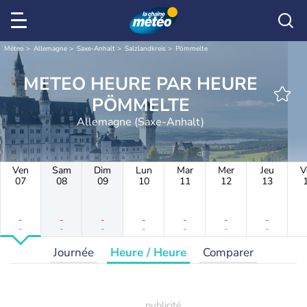
Météo
Allemagne
Saxe-Anhalt
Salzlandkreis
Pömmelte
METEO HEURE PAR HEURE
PÖMMELTE
Allemagne (Saxe-Anhalt)
Ven
Sam
Dim
Lun
Mar
Mer
Jeu
V
07
08
09
10
11
12
13
-
-
-
-
-
-
-
-
-
-
-
-
-
-
Journée
Heure / Heure
Comparer