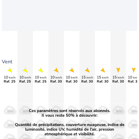
Vent
10
10
10
10
10
15
15
15
10
km/h
km/h
km/h
km/h
km/h
km/h
km/h
km/h
km/
Raf. 25
Raf. 25
Raf. 25
Raf. 30
Raf. 30
Raf. 30
Raf. 30
Raf. 30
Raf. 3
Ces paramètres sont réservés aux abonnés.
50%
50%
50%
50%
50%
50%
50%
50%
50%
Il vous reste 50% à découvrir:
Quantité de précipitations, couverture nuageuse, indice de
30%
30%
30%
30%
30%
30%
30%
30%
30%
luminosité, indice UV, humidité de l'air, pression
atmosphérique et visibilité.