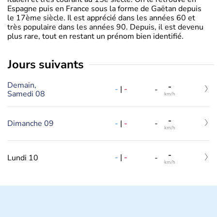
Espagne puis en France sous la forme de Gaëtan depuis
le 17ème siècle. Il est apprécié dans les années 60 et
très populaire dans les années 90. Depuis, il est devenu
plus rare, tout en restant un prénom bien identifié.
jours suivants
Demain,
-
-
|
-
-
Samedi 08
km/h
-
-
|
-
Dimanche 09
-
km/h
-
-
|
-
Lundi 10
-
km/h