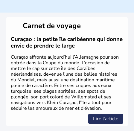
Histoire et administration
L'Allemagne est constituée de seize régions appelées
Länder, comme la Rhénanie, la Sarre ou la Saxe,
Carnet de voyage
lesquelles bénéficient d'une grande autonomie. Le pays
peut se targuer de grands noms qu'il a vu naître dans tous
les domaines, des arts à la politique en passant par la
Curaçao : la petite île caribéenne qui donne
philosophie. Hertz, Gutenberg, Heidegger, Thomas Mann,
envie de prendre le large
Herman Hesse ou bien Hegel en font partie.
Curaçao affronte aujourd’hui l’Allemagne pour son
entrée dans la Coupe du monde. L’occasion de
mettre le cap sur cette île des Caraïbes
néerlandaises, devenue l’une des belles histoires
du Mondial, mais aussi une destination maritime
pleine de caractère. Entre ses criques aux eaux
turquoise, ses plages abritées, ses spots de
plongée, son port coloré de Willemstad et ses
navigations vers Klein Curaçao, l’île a tout pour
séduire les amoureux de mer et d’évasion.
Lire l'article