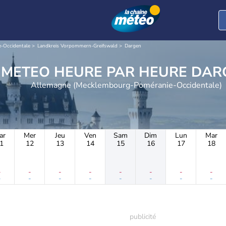
-Occidentale
Landkreis Vorpommern-Greifswald
Dargen
METEO HEURE PAR 
Allemagne (Mecklembourg-Poméranie-Occidentale)
ar
Mer
Jeu
Ven
Sam
Dim
Lun
Mar
1
12
13
14
15
16
17
18
-
-
-
-
-
-
-
-
-
-
-
-
-
-
-
-