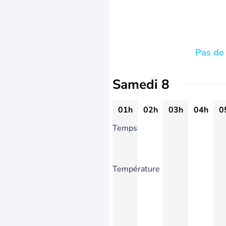
Pas de 
Samedi 8
01h
02h
03h
04h
0
Temps
Température