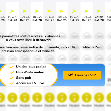
10
10
10
10
10
10
10
Calme
Ca
km/h
km/h
km/h
km/h
km/h
km/h
km/h
km/h
. 20
Raf. 20
Raf. 20
Raf. 20
Raf. 25
Raf. 25
Raf. 25
Raf. 20
Raf. 20
Raf
s paramètres sont réservés aux abonnés.
0%
50%
50%
50%
50%
50%
50%
50%
50%
Il vous reste 50% à découvrir:
uverture nuageuse, indice de luminosité, indice UV, humidité de l'air,
0%
30%
30%
30%
30%
30%
30%
30%
30%
pression atmosphérique et visibilité.
0%
10%
10%
10%
10%
10%
10%
10%
10%
00
1900
1900
1900
1900
1900
1900
1900
1900
1
Un site plus rapide
Plus d'info météo
Devenez VIP
Sans pub
0%
20%
20%
20%
20%
20%
20%
20%
20%
2
Accès au TV Live
0 lm
1000 lm
1000 lm
1000 lm
1000 lm
1000 lm
1000 lm
1000 lm
1000 lm
100
v
uv
uv
uv
uv
uv
uv
uv
uv
4
4
4
4
4
4
4
4
4
éré
Modéré
Modéré
Modéré
Modéré
Modéré
Modéré
Modéré
Modéré
Mo