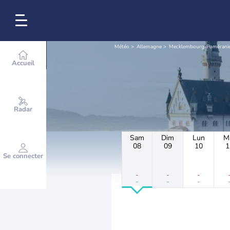
Météo
Allemagne
Mecklembourg-Poméranie
Accueil
Radar
Sam
Dim
Lun
M
08
09
10
1
Se connecter
-
-
-
-
-
-