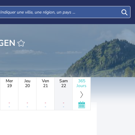
HEURE DARGEN
Mer
Jeu
Ven
Sam
365
19
20
21
22
Jours
-
-
-
-
-
-
-
-