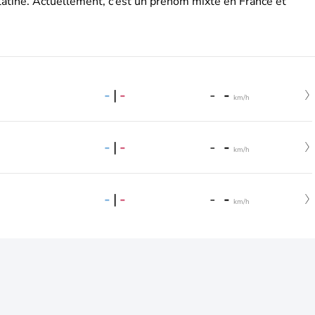
latine. Actuellement, c’est un prénom mixte en France et
-
|
-
-
-
km/h
-
|
-
-
-
km/h
-
|
-
-
-
km/h