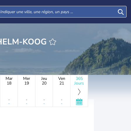
 KAISER-WILHELM-KOOG
Mar
Mer
Jeu
Ven
365
18
19
20
21
Jours
-
-
-
-
-
-
-
-