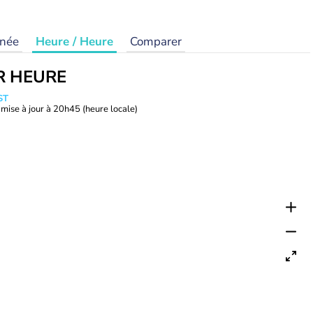
rnée
Heure / Heure
Comparer
R HEURE
ST
mise à jour à
20h45
(heure locale)