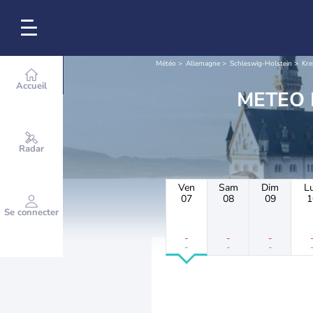
Météo
Allemagne
Schleswig-Holstein
Kre
Accueil
Radar
Ven
Sam
Dim
L
07
08
09
1
Se connecter
-
-
-
-
-
-