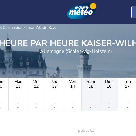
is Dithmarschen
Kaiser-Wilhelm-Koog
METEO HEURE PAR HEURE
Allemagne (Schleswig-Holstein)
un
Mar
Mer
Jeu
Ven
Sam
Dim
Lun
0
11
12
13
14
15
16
17
-
-
-
-
-
-
-
-
-
-
-
-
-
-
-
-