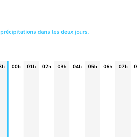
précipitations dans les deux jours.
3h
00h
01h
02h
03h
04h
05h
06h
07h
0