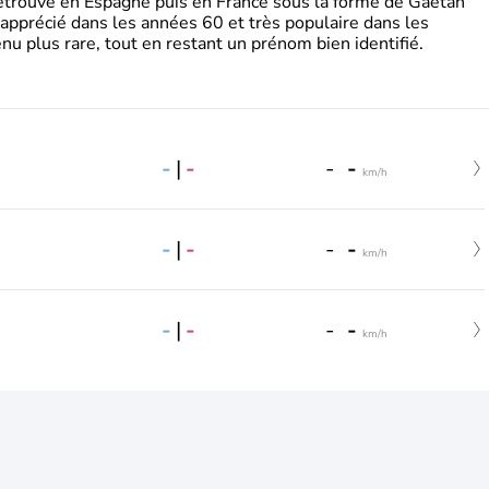
retrouve en Espagne puis en France sous la forme de Gaëtan
 apprécié dans les années 60 et très populaire dans les
nu plus rare, tout en restant un prénom bien identifié.
-
|
-
-
-
km/h
-
|
-
-
-
km/h
-
|
-
-
-
km/h