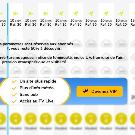
10
10
10
10
10
10
10
10
1
km/h
km/h
km/h
km/h
km/h
km/h
km/h
km/h
km/h
. 20
Raf. 20
Raf. 20
Raf. 20
Raf. 20
Raf. 20
Raf. 20
Raf. 20
Raf. 20
Ra
s paramètres sont réservés aux abonnés.
0%
50%
50%
50%
50%
50%
50%
50%
50%
Il vous reste 50% à découvrir:
uverture nuageuse, indice de luminosité, indice UV, humidité de l'air,
0%
30%
30%
30%
30%
30%
30%
30%
30%
pression atmosphérique et visibilité.
0%
10%
10%
10%
10%
10%
10%
10%
10%
00
1900
1900
1900
1900
1900
1900
1900
1900
1
Un site plus rapide
Plus d'info météo
Devenez VIP
Sans pub
0%
20%
20%
20%
20%
20%
20%
20%
20%
2
Accès au TV Live
0 lm
1000 lm
1000 lm
1000 lm
1000 lm
1000 lm
1000 lm
1000 lm
1000 lm
10
v
uv
uv
uv
uv
uv
uv
uv
uv
4
4
4
4
4
4
4
4
4
éré
Modéré
Modéré
Modéré
Modéré
Modéré
Modéré
Modéré
Modéré
Mo