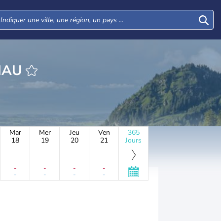
HEURE VIENAU
Mar
Mer
Jeu
Ven
365
18
19
20
21
Jours
-
-
-
-
-
-
-
-