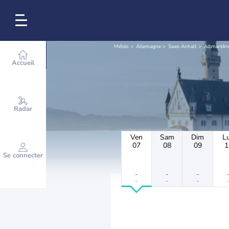
Météo
Allemagne
Saxe-Anhalt
Altmarkkre
Accueil
Radar
Ven
Sam
Dim
L
07
08
09
1
Se connecter
-
-
-
-
-
-