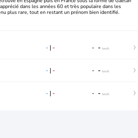
retrouve en Espagne puis en France sous la forme de Gaëtan
 apprécié dans les années 60 et très populaire dans les
nu plus rare, tout en restant un prénom bien identifié.
-
|
-
-
-
km/h
-
|
-
-
-
km/h
-
|
-
-
-
km/h