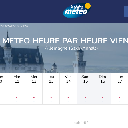
is Salzwedel
Vienau
METEO HEURE PAR 
Allemagne (Saxe-Anhalt)
un
Mar
Mer
Jeu
Ven
Sam
Dim
Lun
0
11
12
13
14
15
16
17
-
-
-
-
-
-
-
-
-
-
-
-
-
-
-
-