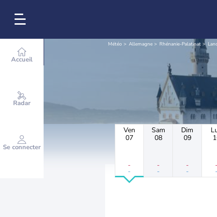
Météo
Allemagne
Rhénanie-Palatinat
Land
Accueil
Radar
Ven
Sam
Dim
L
07
08
09
1
Se connecter
-
-
-
-
-
-