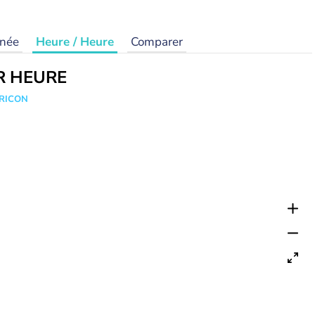
rnée
Heure / Heure
Comparer
R HEURE
TRICON