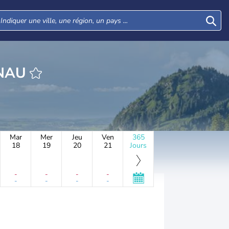
HEURE DERNAU
Mar
Mer
Jeu
Ven
365
18
19
20
21
Jours
-
-
-
-
-
-
-
-