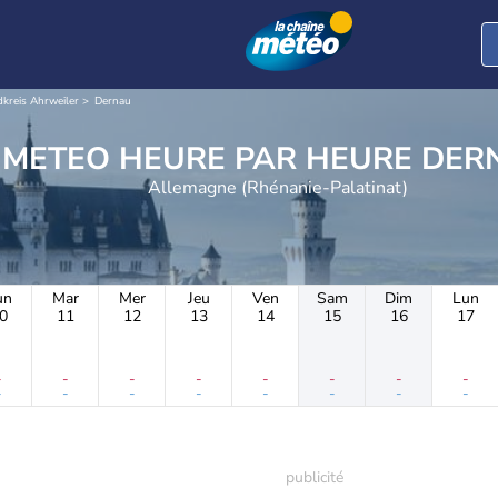
kreis Ahrweiler
Dernau
METEO HEURE PAR 
Allemagne (Rhénanie-Palatinat)
un
Mar
Mer
Jeu
Ven
Sam
Dim
Lun
0
11
12
13
14
15
16
17
-
-
-
-
-
-
-
-
-
-
-
-
-
-
-
-