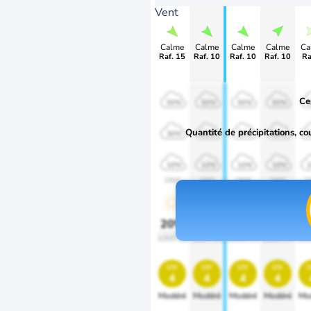
Vent
Calme
Calme
Calme
Calme
Ca
Raf. 15
Raf. 10
Raf. 10
Raf. 10
Ra
Ce
50%
50%
50%
50%
Quantité de précipitations, co
30%
30%
30%
30%
10%
10%
10%
10%
1900
1900
1900
1900
1
20%
20%
20%
20%
2
1000 lm
1000 lm
1000 lm
1000 lm
100
uv
uv
uv
uv
4
4
4
4
Modéré
Modéré
Modéré
Modéré
Mo