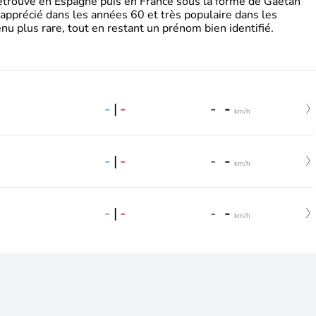
retrouve en Espagne puis en France sous la forme de Gaëtan
 apprécié dans les années 60 et très populaire dans les
nu plus rare, tout en restant un prénom bien identifié.
-
|
-
-
-
km/h
-
|
-
-
-
km/h
-
|
-
-
-
km/h