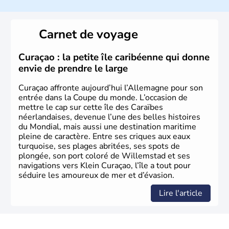
l’allemand, langue officielle, mais aussi le dialecte
local, le
bavarois
. Contrairement au Nord de l’Allemagne,
le sud du pays est largement catholique et plutôt
Carnet de voyage
conservateur.
Curaçao : la petite île caribéenne qui donne
envie de prendre le large
Curaçao affronte aujourd’hui l’Allemagne pour son
entrée dans la Coupe du monde. L’occasion de
mettre le cap sur cette île des Caraïbes
néerlandaises, devenue l’une des belles histoires
du Mondial, mais aussi une destination maritime
pleine de caractère. Entre ses criques aux eaux
turquoise, ses plages abritées, ses spots de
plongée, son port coloré de Willemstad et ses
navigations vers Klein Curaçao, l’île a tout pour
séduire les amoureux de mer et d’évasion.
Lire l'article