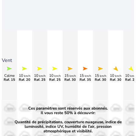
Vent
Calme
10
10
10
15
15
15
10
10
km/h
km/h
km/h
km/h
km/h
km/h
km/h
km/
Raf. 15
Raf. 20
Raf. 25
Raf. 25
Raf. 30
Raf. 35
Raf. 30
Raf. 30
Raf. 2
Ces paramètres sont réservés aux abonnés.
50%
50%
50%
50%
50%
50%
50%
50%
50%
Il vous reste 50% à découvrir:
Quantité de précipitations, couverture nuageuse, indice de
30%
30%
30%
30%
30%
30%
30%
30%
30%
luminosité, indice UV, humidité de l'air, pression
atmosphérique et visibilité.