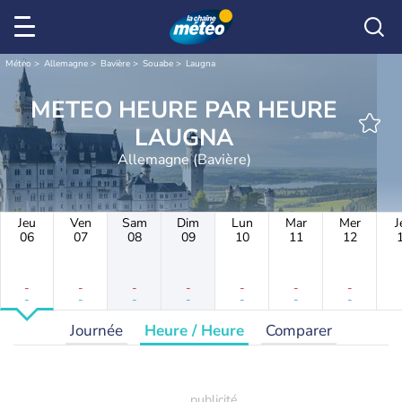
Météo
Allemagne
Bavière
Souabe
Laugna
METEO HEURE PAR HEURE
LAUGNA
Allemagne (Bavière)
Jeu
Ven
Sam
Dim
Lun
Mar
Mer
J
06
07
08
09
10
11
12
-
-
-
-
-
-
-
-
-
-
-
-
-
-
Journée
Heure / Heure
Comparer