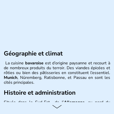
Géographie et climat
La cuisine
bavaroise
est d’origine paysanne et recourt à
de nombreux produits du terroir. Des viandes épicées et
rôties ou bien des pâtisseries en constituent l’essentiel.
Munich
, Nüremberg, Ratisbonne, et Passau en sont les
cités principales.
Histoire et administration
Située dans le Sud-Est de l’
Allemagne
, au nord du
Danube
, la
Bavière
fait partie des seize
Länder
. La
population y est supérieure à 6 millions et parle