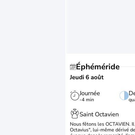
Éphéméride
Jeudi 6 août
Journée
De
-4 min
qu
Saint Octavien
Nous fêtons les OCTAVIEN. Il v
Octavius", lui-même dérivé de 