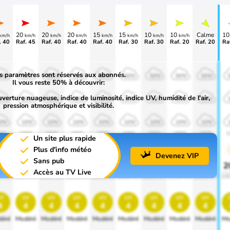
20
20
20
15
15
10
10
Calme
1
km/h
km/h
km/h
km/h
km/h
km/h
km/h
km/h
. 40
Raf. 45
Raf. 40
Raf. 40
Raf. 40
Raf. 30
Raf. 30
Raf. 20
Raf. 20
Ra
s paramètres sont réservés aux abonnés.
0%
50%
50%
50%
50%
50%
50%
50%
50%
Il vous reste 50% à découvrir:
uverture nuageuse, indice de luminosité, indice UV, humidité de l'air,
0%
30%
30%
30%
30%
30%
30%
30%
30%
pression atmosphérique et visibilité.
0%
10%
10%
10%
10%
10%
10%
10%
10%
00
1900
1900
1900
1900
1900
1900
1900
1900
1
Un site plus rapide
Plus d'info météo
Devenez VIP
Sans pub
0%
20%
20%
20%
20%
20%
20%
20%
20%
2
Accès au TV Live
0 lm
1000 lm
1000 lm
1000 lm
1000 lm
1000 lm
1000 lm
1000 lm
1000 lm
10
v
uv
uv
uv
uv
uv
uv
uv
uv
4
4
4
4
4
4
4
4
4
éré
Modéré
Modéré
Modéré
Modéré
Modéré
Modéré
Modéré
Modéré
Mo