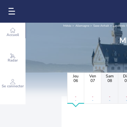
Météo
Allemagne
Saxe-Anhalt
Landkreis 
Accueil
Radar
Jeu
Ven
Sam
D
06
07
08
0
Se connecter
-
-
-
-
-
-