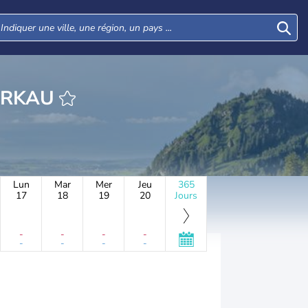
EURE DOBBERKAU
Lun
Mar
Mer
Jeu
365
17
18
19
20
Jours
-
-
-
-
-
-
-
-