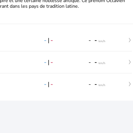
pire et une certaine noblesse antique. Ce prénom Octavien
rant dans les pays de tradition latine.
-
|
-
-
-
km/h
-
|
-
-
-
km/h
-
|
-
-
-
km/h