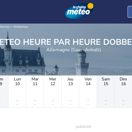
Stendal
Dobberkau
METEO HEURE PAR H
Allemagne (Saxe-Anhalt)
im
Lun
Mar
Mer
Jeu
Ven
Sam
Dim
9
10
11
12
13
14
15
16
-
-
-
-
-
-
-
-
-
-
-
-
-
-
-
-