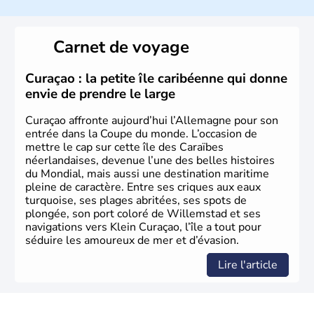
L'Allemagne est constituée de seize régions appelées
Länder, comme la Rhénanie, la Sarre ou la Saxe,
Carnet de voyage
lesquelles bénéficient d'une grande autonomie. Le pays
peut se targuer de grands noms qu'il a vu naître dans tous
les domaines, des arts à la politique en passant par la
Curaçao : la petite île caribéenne qui donne
philosophie. Hertz, Gutenberg, Heidegger, Thomas Mann,
envie de prendre le large
Herman Hesse ou bien Hegel en font partie.
Curaçao affronte aujourd’hui l’Allemagne pour son
entrée dans la Coupe du monde. L’occasion de
mettre le cap sur cette île des Caraïbes
néerlandaises, devenue l’une des belles histoires
du Mondial, mais aussi une destination maritime
pleine de caractère. Entre ses criques aux eaux
turquoise, ses plages abritées, ses spots de
plongée, son port coloré de Willemstad et ses
navigations vers Klein Curaçao, l’île a tout pour
séduire les amoureux de mer et d’évasion.
Lire l'article