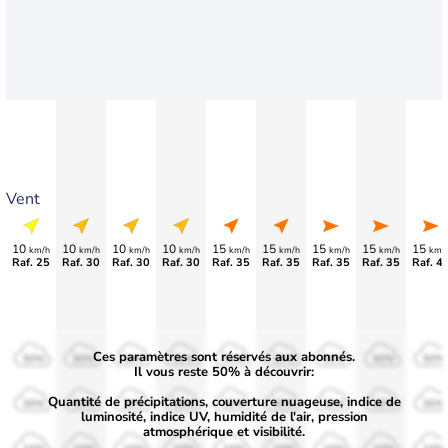
Vent
10
10
10
10
15
15
15
15
15
km/h
km/h
km/h
km/h
km/h
km/h
km/h
km/h
km/
Raf. 25
Raf. 30
Raf. 30
Raf. 30
Raf. 35
Raf. 35
Raf. 35
Raf. 35
Raf. 4
Ces paramètres sont réservés aux abonnés.
50%
50%
50%
50%
50%
50%
50%
50%
50%
Il vous reste 50% à découvrir:
Quantité de précipitations, couverture nuageuse, indice de
30%
30%
30%
30%
30%
30%
30%
30%
30%
luminosité, indice UV, humidité de l'air, pression
atmosphérique et visibilité.