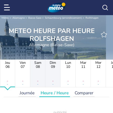
Météo
Allemagne
Basse-Saxe
Schaumbourg (arrondissement)
Rolfshagen
METEO HEURE PAR HEURE
ROLFSHAGEN
Allemagne (Basse-Saxe)
Jeu
Ven
Sam
Dim
Lun
Mar
Mer
J
06
07
08
09
10
11
12
-
-
-
-
-
-
-
-
-
-
-
-
-
-
Journée
Heure / Heure
Comparer