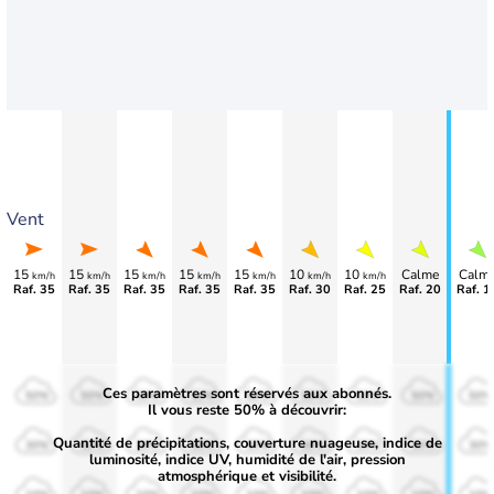
Vent
15
15
15
15
15
10
10
Calme
Calm
km/h
km/h
km/h
km/h
km/h
km/h
km/h
Raf. 35
Raf. 35
Raf. 35
Raf. 35
Raf. 35
Raf. 30
Raf. 25
Raf. 20
Raf. 1
Ces paramètres sont réservés aux abonnés.
50%
50%
50%
50%
50%
50%
50%
50%
50%
Il vous reste 50% à découvrir:
Quantité de précipitations, couverture nuageuse, indice de
30%
30%
30%
30%
30%
30%
30%
30%
30%
luminosité, indice UV, humidité de l'air, pression
atmosphérique et visibilité.