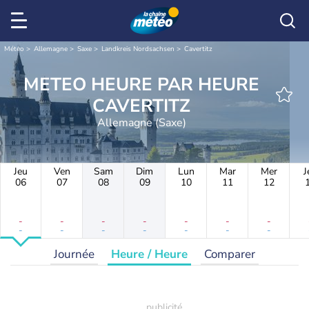
Météo
Allemagne
Saxe
Landkreis Nordsachsen
Cavertitz
METEO HEURE PAR HEURE
CAVERTITZ
Allemagne (Saxe)
Jeu
Ven
Sam
Dim
Lun
Mar
Mer
J
06
07
08
09
10
11
12
-
-
-
-
-
-
-
-
-
-
-
-
-
-
Journée
Heure / Heure
Comparer