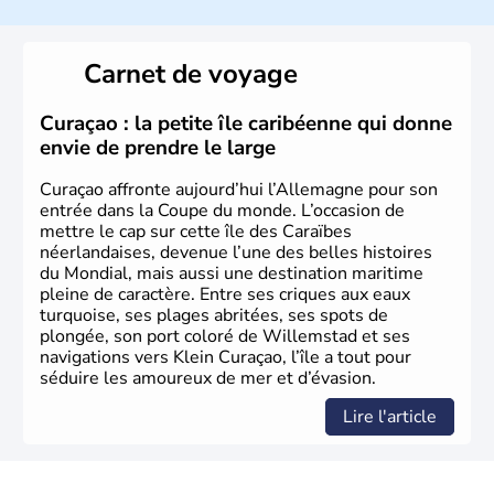
L'Allemagne est constituée de seize régions appelées
Länder, comme la Rhénanie, la Sarre ou la Saxe,
Carnet de voyage
lesquelles bénéficient d'une grande autonomie. Le pays
peut se targuer de grands noms qu'il a vu naître dans tous
les domaines, des arts à la politique en passant par la
Curaçao : la petite île caribéenne qui donne
philosophie. Hertz, Gutenberg, Heidegger, Thomas Mann,
envie de prendre le large
Herman Hesse ou bien Hegel en font partie.
Curaçao affronte aujourd’hui l’Allemagne pour son
entrée dans la Coupe du monde. L’occasion de
mettre le cap sur cette île des Caraïbes
néerlandaises, devenue l’une des belles histoires
du Mondial, mais aussi une destination maritime
pleine de caractère. Entre ses criques aux eaux
turquoise, ses plages abritées, ses spots de
plongée, son port coloré de Willemstad et ses
navigations vers Klein Curaçao, l’île a tout pour
séduire les amoureux de mer et d’évasion.
Lire l'article