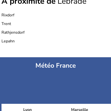
À proximité de
Lebrade
Rixdorf
Trent
Rathjensdorf
Lepahn
Météo France
Lyon
Marseille