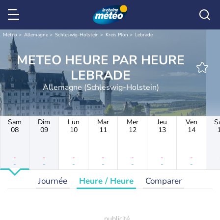
Météo
Allemagne
Schleswig-Holstein
Kreis Plön
Lebrade
METEO HEURE PAR HEURE
LEBRADE
Allemagne (Schleswig-Holstein)
Sam
Dim
Lun
Mar
Mer
Jeu
Ven
S
08
09
10
11
12
13
14
-
-
-
-
-
-
-
-
-
-
-
-
-
-
Journée
Heure / Heure
Comparer