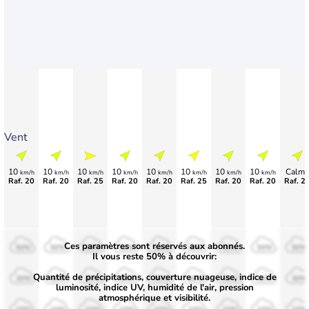
Vent
10
10
10
10
10
10
10
10
Calme
km/h
km/h
km/h
km/h
km/h
km/h
km/h
km/h
Raf. 20
Raf. 20
Raf. 25
Raf. 20
Raf. 20
Raf. 25
Raf. 20
Raf. 20
Raf. 2
Ces paramètres sont réservés aux abonnés.
50%
50%
50%
50%
50%
50%
50%
50%
50%
Il vous reste 50% à découvrir:
Quantité de précipitations, couverture nuageuse, indice de
30%
30%
30%
30%
30%
30%
30%
30%
30%
luminosité, indice UV, humidité de l'air, pression
atmosphérique et visibilité.