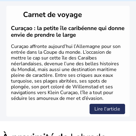
L'Allemagne est constituée de seize régions appelées
Länder, comme la Rhénanie, la Sarre ou la Saxe,
Carnet de voyage
lesquelles bénéficient d'une grande autonomie. Le pays
peut se targuer de grands noms qu'il a vu naître dans tous
les domaines, des arts à la politique en passant par la
Curaçao : la petite île caribéenne qui donne
philosophie. Hertz, Gutenberg, Heidegger, Thomas Mann,
envie de prendre le large
Herman Hesse ou bien Hegel en font partie.
Curaçao affronte aujourd’hui l’Allemagne pour son
entrée dans la Coupe du monde. L’occasion de
mettre le cap sur cette île des Caraïbes
néerlandaises, devenue l’une des belles histoires
du Mondial, mais aussi une destination maritime
pleine de caractère. Entre ses criques aux eaux
turquoise, ses plages abritées, ses spots de
plongée, son port coloré de Willemstad et ses
navigations vers Klein Curaçao, l’île a tout pour
séduire les amoureux de mer et d’évasion.
Lire l'article