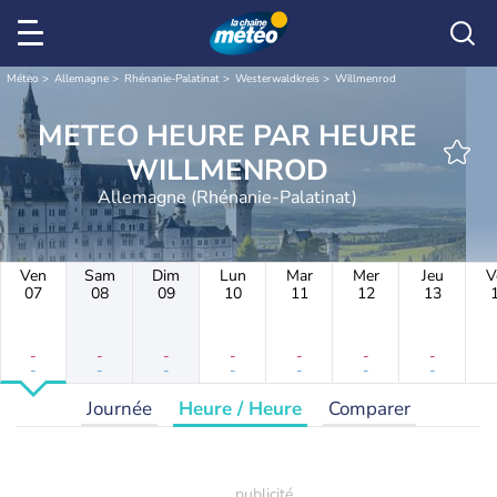
Météo
Allemagne
Rhénanie-Palatinat
Westerwaldkreis
Willmenrod
METEO HEURE PAR HEURE
WILLMENROD
Allemagne (Rhénanie-Palatinat)
Ven
Sam
Dim
Lun
Mar
Mer
Jeu
V
07
08
09
10
11
12
13
-
-
-
-
-
-
-
-
-
-
-
-
-
-
Journée
Heure / Heure
Comparer