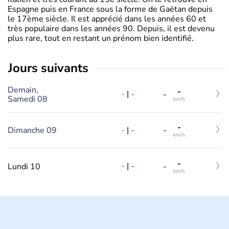
Espagne puis en France sous la forme de Gaëtan depuis
le 17ème siècle. Il est apprécié dans les années 60 et
très populaire dans les années 90. Depuis, il est devenu
plus rare, tout en restant un prénom bien identifié.
jours suivants
Demain,
-
-
|
-
-
Samedi 08
km/h
-
-
|
-
Dimanche 09
-
km/h
-
-
|
-
Lundi 10
-
km/h