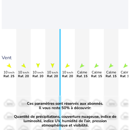
Vent
10
10
10
10
10
Calme
Calme
Calme
Calm
km/h
km/h
km/h
km/h
km/h
Raf. 25
Raf. 20
Raf. 20
Raf. 20
Raf. 20
Raf. 15
Raf. 15
Raf. 15
Raf. 1
Ces paramètres sont réservés aux abonnés.
50%
50%
50%
50%
50%
50%
50%
50%
50%
Il vous reste 50% à découvrir:
Quantité de précipitations, couverture nuageuse, indice de
30%
30%
30%
30%
30%
30%
30%
30%
30%
luminosité, indice UV, humidité de l'air, pression
atmosphérique et visibilité.