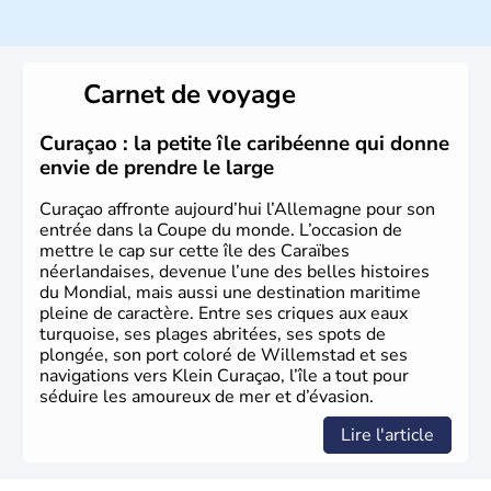
Histoire et administration
L'Allemagne est constituée de seize régions appelées
Länder, comme la Rhénanie, la Sarre ou la Saxe,
Carnet de voyage
lesquelles bénéficient d'une grande autonomie. Le pays
peut se targuer de grands noms qu'il a vu naître dans tous
les domaines, des arts à la politique en passant par la
Curaçao : la petite île caribéenne qui donne
philosophie. Hertz, Gutenberg, Heidegger, Thomas Mann,
envie de prendre le large
Herman Hesse ou bien Hegel en font partie.
Curaçao affronte aujourd’hui l’Allemagne pour son
entrée dans la Coupe du monde. L’occasion de
mettre le cap sur cette île des Caraïbes
néerlandaises, devenue l’une des belles histoires
du Mondial, mais aussi une destination maritime
pleine de caractère. Entre ses criques aux eaux
turquoise, ses plages abritées, ses spots de
plongée, son port coloré de Willemstad et ses
navigations vers Klein Curaçao, l’île a tout pour
séduire les amoureux de mer et d’évasion.
Lire l'article