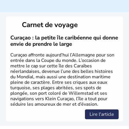
Histoire et administration
L'Allemagne est constituée de seize régions appelées
Länder, comme la Rhénanie, la Sarre ou la Saxe,
Carnet de voyage
lesquelles bénéficient d'une grande autonomie. Le pays
peut se targuer de grands noms qu'il a vu naître dans tous
les domaines, des arts à la politique en passant par la
Curaçao : la petite île caribéenne qui donne
philosophie. Hertz, Gutenberg, Heidegger, Thomas Mann,
envie de prendre le large
Herman Hesse ou bien Hegel en font partie.
Curaçao affronte aujourd’hui l’Allemagne pour son
entrée dans la Coupe du monde. L’occasion de
mettre le cap sur cette île des Caraïbes
néerlandaises, devenue l’une des belles histoires
du Mondial, mais aussi une destination maritime
pleine de caractère. Entre ses criques aux eaux
turquoise, ses plages abritées, ses spots de
plongée, son port coloré de Willemstad et ses
navigations vers Klein Curaçao, l’île a tout pour
séduire les amoureux de mer et d’évasion.
Lire l'article