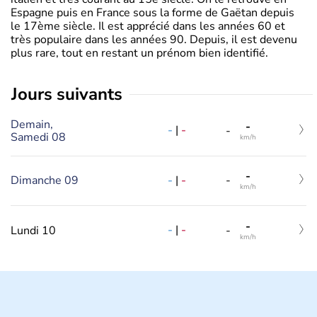
Espagne puis en France sous la forme de Gaëtan depuis
le 17ème siècle. Il est apprécié dans les années 60 et
très populaire dans les années 90. Depuis, il est devenu
plus rare, tout en restant un prénom bien identifié.
jours suivants
Demain,
-
-
|
-
-
Samedi 08
km/h
-
-
|
-
Dimanche 09
-
km/h
-
-
|
-
Lundi 10
-
km/h