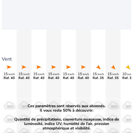
Vent
15
15
15
15
15
15
15
15
10
km/h
km/h
km/h
km/h
km/h
km/h
km/h
km/h
km/
Raf. 40
Raf. 40
Raf. 40
Raf. 40
Raf. 40
Raf. 40
Raf. 35
Raf. 35
Raf. 3
Ces paramètres sont réservés aux abonnés.
50%
50%
50%
50%
50%
50%
50%
50%
50%
Il vous reste 50% à découvrir:
Quantité de précipitations, couverture nuageuse, indice de
30%
30%
30%
30%
30%
30%
30%
30%
30%
luminosité, indice UV, humidité de l'air, pression
atmosphérique et visibilité.