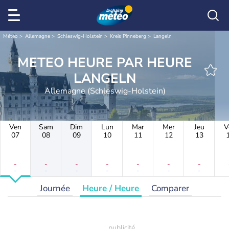
Météo
Allemagne
Schleswig-Holstein
Kreis Pinneberg
Langeln
METEO HEURE PAR HEURE
LANGELN
Allemagne (Schleswig-Holstein)
Ven
Sam
Dim
Lun
Mar
Mer
Jeu
V
07
08
09
10
11
12
13
-
-
-
-
-
-
-
-
-
-
-
-
-
-
Journée
Heure / Heure
Comparer