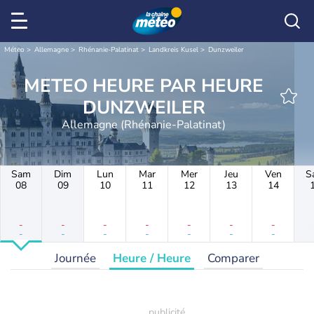
Météo
Allemagne
Rhénanie-Palatinat
Landkreis Kusel
Dunzweiler
METEO HEURE PAR HEURE
DUNZWEILER
Allemagne (Rhénanie-Palatinat)
Sam
Dim
Lun
Mar
Mer
Jeu
Ven
S
08
09
10
11
12
13
14
-
-
-
-
-
-
-
-
-
-
-
-
-
-
Journée
Heure / Heure
Comparer