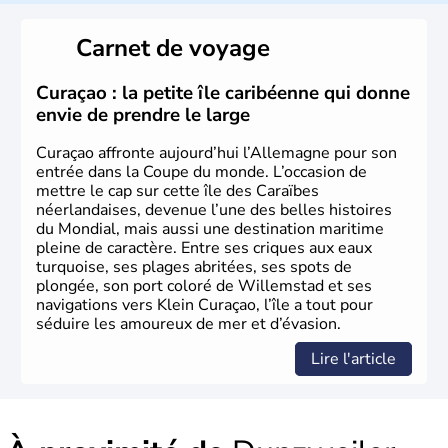
L'Allemagne est constituée de seize régions appelées
Länder, comme la Rhénanie, la Sarre ou la Saxe,
Carnet de voyage
lesquelles bénéficient d'une grande autonomie. Le pays
peut se targuer de grands noms qu'il a vu naître dans tous
les domaines, des arts à la politique en passant par la
Curaçao : la petite île caribéenne qui donne
philosophie. Hertz, Gutenberg, Heidegger, Thomas Mann,
envie de prendre le large
Herman Hesse ou bien Hegel en font partie.
Curaçao affronte aujourd’hui l’Allemagne pour son
entrée dans la Coupe du monde. L’occasion de
mettre le cap sur cette île des Caraïbes
néerlandaises, devenue l’une des belles histoires
du Mondial, mais aussi une destination maritime
pleine de caractère. Entre ses criques aux eaux
turquoise, ses plages abritées, ses spots de
plongée, son port coloré de Willemstad et ses
navigations vers Klein Curaçao, l’île a tout pour
séduire les amoureux de mer et d’évasion.
Lire l'article