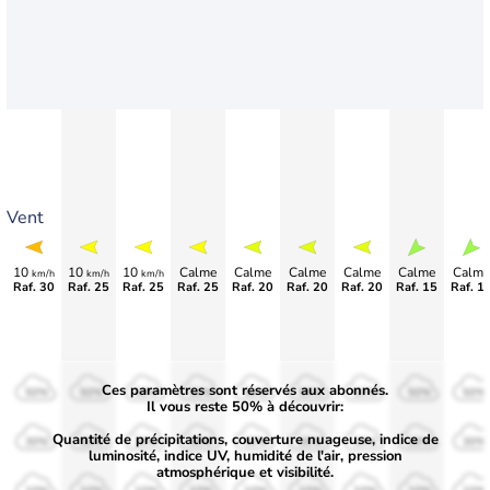
Vent
10
10
10
Calme
Calme
Calme
Calme
Calme
Calme
km/h
km/h
km/h
Raf. 30
Raf. 25
Raf. 25
Raf. 25
Raf. 20
Raf. 20
Raf. 20
Raf. 15
Raf. 1
Ces paramètres sont réservés aux abonnés.
50%
50%
50%
50%
50%
50%
50%
50%
50%
Il vous reste 50% à découvrir:
Quantité de précipitations, couverture nuageuse, indice de
30%
30%
30%
30%
30%
30%
30%
30%
30%
luminosité, indice UV, humidité de l'air, pression
atmosphérique et visibilité.