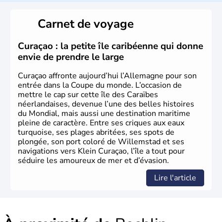
L'Allemagne est constituée de seize régions appelées
Länder, comme la Rhénanie, la Sarre ou la Saxe,
Carnet de voyage
lesquelles bénéficient d'une grande autonomie. Le pays
peut se targuer de grands noms qu'il a vu naître dans tous
les domaines, des arts à la politique en passant par la
Curaçao : la petite île caribéenne qui donne
philosophie. Hertz, Gutenberg, Heidegger, Thomas Mann,
envie de prendre le large
Herman Hesse ou bien Hegel en font partie.
Curaçao affronte aujourd’hui l’Allemagne pour son
entrée dans la Coupe du monde. L’occasion de
mettre le cap sur cette île des Caraïbes
néerlandaises, devenue l’une des belles histoires
du Mondial, mais aussi une destination maritime
pleine de caractère. Entre ses criques aux eaux
turquoise, ses plages abritées, ses spots de
plongée, son port coloré de Willemstad et ses
navigations vers Klein Curaçao, l’île a tout pour
séduire les amoureux de mer et d’évasion.
Lire l'article