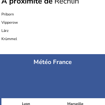
À proximité de
Rechlin
Priborn
Vipperow
Lärz
Krümmel
Météo France
Lyon
Marseille