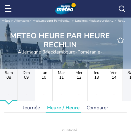
Météo
Allemagne
Mecklembourg-Poméranie-Occidentale
Landkreis Mecklenburgische Seenplatte
Rechlin
METEO HEURE PAR HEURE
RECHLIN
Allemagne (Mecklembourg-Poméranie-
Occidentale)
Sam
Dim
Lun
Mar
Mer
Jeu
Ven
S
08
09
10
11
12
13
14
-
-
-
-
-
-
-
-
-
-
-
-
-
-
Journée
Heure / Heure
Comparer