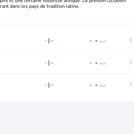
pire et une certaine noblesse antique. Ce prénom Octavien
rant dans les pays de tradition latine.
-
|
-
-
-
km/h
-
|
-
-
-
km/h
-
|
-
-
-
km/h