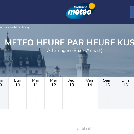
is Salzwedel
Kusey
METEO HEURE PAR 
Allemagne (Saxe-Anhalt)
im
Lun
Mar
Mer
Jeu
Ven
Sam
Dim
9
10
11
12
13
14
15
16
-
-
-
-
-
-
-
-
-
-
-
-
-
-
-
-