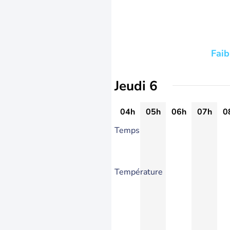
Faib
Jeudi 6
04h
05h
06h
07h
0
Temps
Température