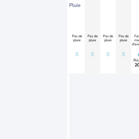
Pluie
Pas de
Pas de
Pas de
Pas de
Fai
pluie
pluie
pluie
pluie
ris
d'av
Ris
2