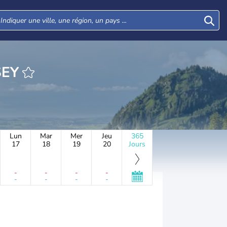
HEURE KUSEY
Lun
Mar
Mer
Jeu
365
17
18
19
20
Jours
-
-
-
-
-
-
-
-