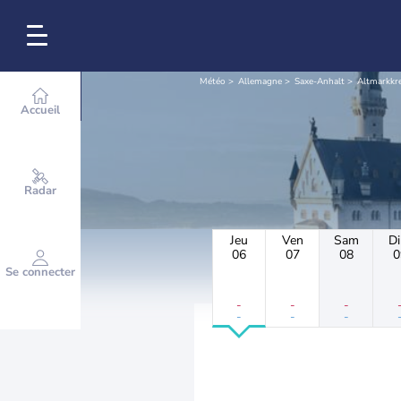
Météo
Allemagne
Saxe-Anhalt
Altmarkkre
Accueil
Radar
Jeu
Ven
Sam
D
06
07
08
0
Se connecter
-
-
-
-
-
-