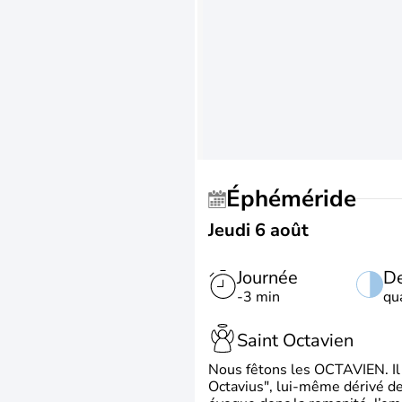
Éphéméride
Jeudi 6 août
Journée
De
-3 min
qu
Saint Octavien
Nous fêtons les OCTAVIEN. Il v
Octavius", lui-même dérivé de 