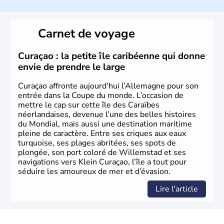
L'Allemagne est constituée de seize régions appelées
Länder, comme la Rhénanie, la Sarre ou la Saxe,
Carnet de voyage
lesquelles bénéficient d'une grande autonomie. Le pays
peut se targuer de grands noms qu'il a vu naître dans tous
les domaines, des arts à la politique en passant par la
Curaçao : la petite île caribéenne qui donne
philosophie. Hertz, Gutenberg, Heidegger, Thomas Mann,
envie de prendre le large
Herman Hesse ou bien Hegel en font partie.
Curaçao affronte aujourd’hui l’Allemagne pour son
entrée dans la Coupe du monde. L’occasion de
mettre le cap sur cette île des Caraïbes
néerlandaises, devenue l’une des belles histoires
du Mondial, mais aussi une destination maritime
pleine de caractère. Entre ses criques aux eaux
turquoise, ses plages abritées, ses spots de
plongée, son port coloré de Willemstad et ses
navigations vers Klein Curaçao, l’île a tout pour
séduire les amoureux de mer et d’évasion.
Lire l'article