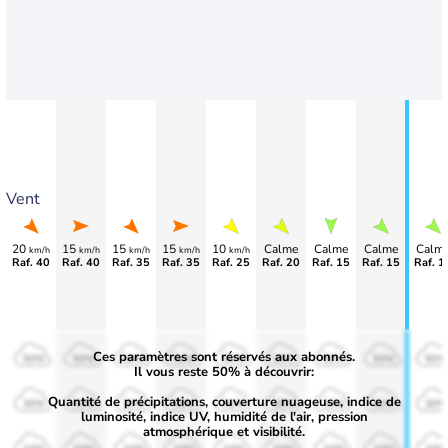
Vent
20
15
15
15
10
Calme
Calme
Calme
Calm
km/h
km/h
km/h
km/h
km/h
Raf. 40
Raf. 40
Raf. 35
Raf. 35
Raf. 25
Raf. 20
Raf. 15
Raf. 15
Raf. 1
Ces paramètres sont réservés aux abonnés.
50%
50%
50%
50%
50%
50%
50%
50%
50%
Il vous reste 50% à découvrir:
Quantité de précipitations, couverture nuageuse, indice de
30%
30%
30%
30%
30%
30%
30%
30%
30%
luminosité, indice UV, humidité de l'air, pression
atmosphérique et visibilité.