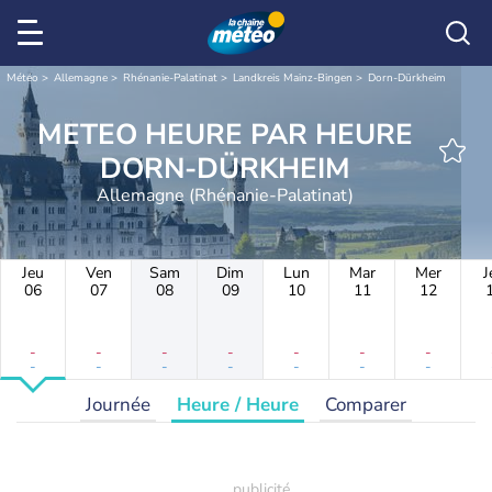
Météo
Allemagne
Rhénanie-Palatinat
Landkreis Mainz-Bingen
Dorn-Dürkheim
METEO HEURE PAR HEURE
DORN-DÜRKHEIM
Allemagne (Rhénanie-Palatinat)
Jeu
Ven
Sam
Dim
Lun
Mar
Mer
J
06
07
08
09
10
11
12
-
-
-
-
-
-
-
-
-
-
-
-
-
-
Journée
Heure / Heure
Comparer