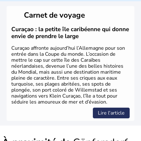
L'Allemagne est constituée de seize régions appelées
Länder, comme la Rhénanie, la Sarre ou la Saxe,
Carnet de voyage
lesquelles bénéficient d'une grande autonomie. Le pays
peut se targuer de grands noms qu'il a vu naître dans tous
les domaines, des arts à la politique en passant par la
Curaçao : la petite île caribéenne qui donne
philosophie. Hertz, Gutenberg, Heidegger, Thomas Mann,
envie de prendre le large
Herman Hesse ou bien Hegel en font partie.
Curaçao affronte aujourd’hui l’Allemagne pour son
entrée dans la Coupe du monde. L’occasion de
mettre le cap sur cette île des Caraïbes
néerlandaises, devenue l’une des belles histoires
du Mondial, mais aussi une destination maritime
pleine de caractère. Entre ses criques aux eaux
turquoise, ses plages abritées, ses spots de
plongée, son port coloré de Willemstad et ses
navigations vers Klein Curaçao, l’île a tout pour
séduire les amoureux de mer et d’évasion.
Lire l'article