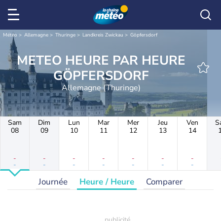
Météo
Allemagne
Thuringe
Landkreis Zwickau
Göpfersdorf
METEO HEURE PAR HEURE
GÖPFERSDORF
Allemagne (Thuringe)
Sam
Dim
Lun
Mar
Mer
Jeu
Ven
S
08
09
10
11
12
13
14
-
-
-
-
-
-
-
-
-
-
-
-
-
-
Journée
Heure / Heure
Comparer