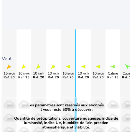
Vent
15
10
10
10
10
10
10
Calme
Calm
km/h
km/h
km/h
km/h
km/h
km/h
km/h
Raf. 30
Raf. 25
Raf. 20
Raf. 20
Raf. 20
Raf. 20
Raf. 20
Raf. 15
Raf. 1
Ces paramètres sont réservés aux abonnés.
50%
50%
50%
50%
50%
50%
50%
50%
50%
Il vous reste 50% à découvrir:
Quantité de précipitations, couverture nuageuse, indice de
30%
30%
30%
30%
30%
30%
30%
30%
30%
luminosité, indice UV, humidité de l'air, pression
atmosphérique et visibilité.