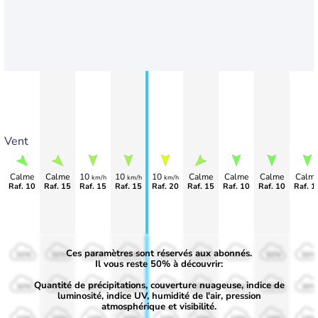
Vent
Calme
Calme
10
10
10
Calme
Calme
Calme
Calm
km/h
km/h
km/h
Raf. 10
Raf. 15
Raf. 15
Raf. 15
Raf. 20
Raf. 15
Raf. 10
Raf. 10
Raf. 1
Ces paramètres sont réservés aux abonnés.
50%
50%
50%
50%
50%
50%
50%
50%
50%
Il vous reste 50% à découvrir:
Quantité de précipitations, couverture nuageuse, indice de
30%
30%
30%
30%
30%
30%
30%
30%
30%
luminosité, indice UV, humidité de l'air, pression
atmosphérique et visibilité.