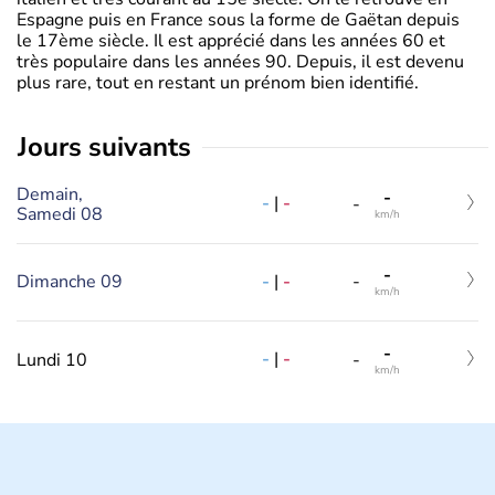
Espagne puis en France sous la forme de Gaëtan depuis
le 17ème siècle. Il est apprécié dans les années 60 et
très populaire dans les années 90. Depuis, il est devenu
plus rare, tout en restant un prénom bien identifié.
jours suivants
Demain,
-
-
|
-
-
Samedi 08
km/h
-
-
|
-
Dimanche 09
-
km/h
-
-
|
-
Lundi 10
-
km/h