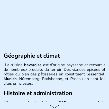
Géographie et climat
La cuisine
bavaroise
est d’origine paysanne et recourt à
de nombreux produits du terroir. Des viandes épicées et
rôties ou bien des pâtisseries en constituent l’essentiel.
Munich
, Nüremberg, Ratisbonne, et Passau en sont les
cités principales.
Histoire et administration
Située dans le Sud-Est de l’
Allemagne
, au nord du
Danube
, la
Bavière
fait partie des seize
Länder
. La