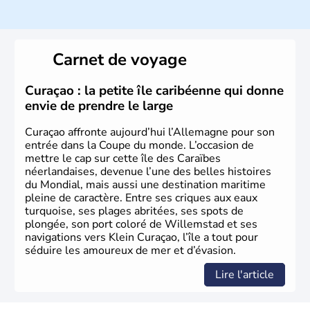
population y est supérieure à 6 millions et parle
l’allemand, langue officielle, mais aussi le dialecte
local, le
bavarois
. Contrairement au Nord de l’Allemagne,
le sud du pays est largement catholique et plutôt
Carnet de voyage
conservateur.
Curaçao : la petite île caribéenne qui donne
envie de prendre le large
Curaçao affronte aujourd’hui l’Allemagne pour son
entrée dans la Coupe du monde. L’occasion de
mettre le cap sur cette île des Caraïbes
néerlandaises, devenue l’une des belles histoires
du Mondial, mais aussi une destination maritime
pleine de caractère. Entre ses criques aux eaux
turquoise, ses plages abritées, ses spots de
plongée, son port coloré de Willemstad et ses
navigations vers Klein Curaçao, l’île a tout pour
séduire les amoureux de mer et d’évasion.
Lire l'article