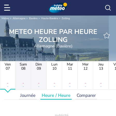
Météo
Allemagne
Bavière
Haute-Bavière
Zolling
METEO HEURE PAR HEURE
ZOLLING
Allemagne (Bavière)
Ven
Sam
Dim
Lun
Mar
Mer
Jeu
V
07
08
09
10
11
12
13
-
-
-
-
-
-
-
-
-
-
-
-
-
-
Journée
Heure / Heure
Comparer