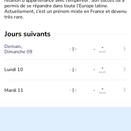
relation d’appartenance avec l’empereur. Son succès lui a
permis de se répandre dans toute l’Europe latine.
Actuellement, c’est un prénom mixte en France et devenu
très rare.
jours suivants
Demain,
-
-
|
-
-
Dimanche 09
km/h
-
-
|
-
Lundi 10
-
km/h
-
-
|
-
Mardi 11
-
km/h