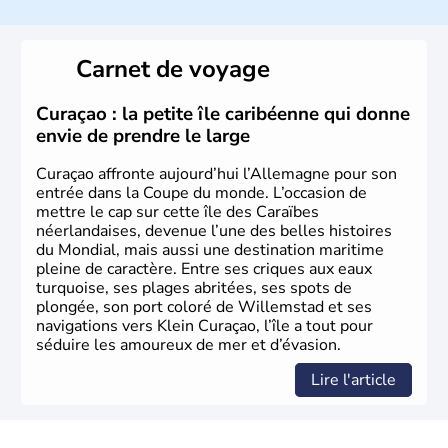
l’allemand, langue officielle, mais aussi le dialecte
local, le
bavarois
. Contrairement au Nord de l’Allemagne,
le sud du pays est largement catholique et plutôt
Carnet de voyage
conservateur.
Curaçao : la petite île caribéenne qui donne
envie de prendre le large
Curaçao affronte aujourd’hui l’Allemagne pour son
entrée dans la Coupe du monde. L’occasion de
mettre le cap sur cette île des Caraïbes
néerlandaises, devenue l’une des belles histoires
du Mondial, mais aussi une destination maritime
pleine de caractère. Entre ses criques aux eaux
turquoise, ses plages abritées, ses spots de
plongée, son port coloré de Willemstad et ses
navigations vers Klein Curaçao, l’île a tout pour
séduire les amoureux de mer et d’évasion.
Lire l'article