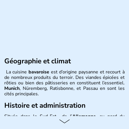
Géographie et climat
La cuisine
bavaroise
est d’origine paysanne et recourt à
de nombreux produits du terroir. Des viandes épicées et
rôties ou bien des pâtisseries en constituent l’essentiel.
Munich
, Nüremberg, Ratisbonne, et Passau en sont les
cités principales.
Histoire et administration
Située dans le Sud-Est de l’
Allemagne
, au nord du
Danube
, la
Bavière
fait partie des seize
Länder
. La
population y est supérieure à 6 millions et parle