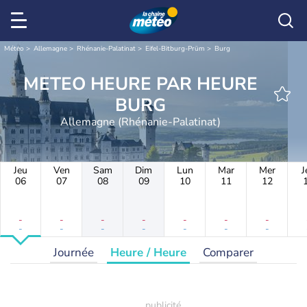
Météo
Allemagne
Rhénanie-Palatinat
Eifel-Bitburg-Prüm
Burg
METEO HEURE PAR HEURE
BURG
Allemagne (Rhénanie-Palatinat)
Jeu
Ven
Sam
Dim
Lun
Mar
Mer
J
06
07
08
09
10
11
12
-
-
-
-
-
-
-
-
-
-
-
-
-
-
Journée
Heure / Heure
Comparer