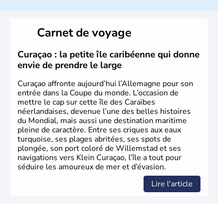
L'Allemagne est constituée de seize régions appelées
Länder, comme la Rhénanie, la Sarre ou la Saxe,
Carnet de voyage
lesquelles bénéficient d'une grande autonomie. Le pays
peut se targuer de grands noms qu'il a vu naître dans tous
les domaines, des arts à la politique en passant par la
Curaçao : la petite île caribéenne qui donne
philosophie. Hertz, Gutenberg, Heidegger, Thomas Mann,
envie de prendre le large
Herman Hesse ou bien Hegel en font partie.
Curaçao affronte aujourd’hui l’Allemagne pour son
entrée dans la Coupe du monde. L’occasion de
mettre le cap sur cette île des Caraïbes
néerlandaises, devenue l’une des belles histoires
du Mondial, mais aussi une destination maritime
pleine de caractère. Entre ses criques aux eaux
turquoise, ses plages abritées, ses spots de
plongée, son port coloré de Willemstad et ses
navigations vers Klein Curaçao, l’île a tout pour
séduire les amoureux de mer et d’évasion.
Lire l'article