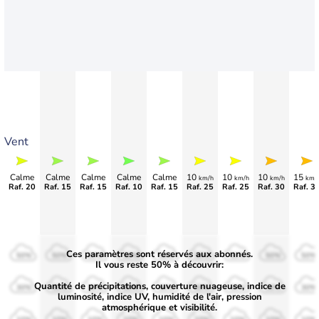
Vent
Calme
Calme
Calme
Calme
Calme
10
10
10
15
km/h
km/h
km/h
km/
Raf. 20
Raf. 15
Raf. 15
Raf. 10
Raf. 15
Raf. 25
Raf. 25
Raf. 30
Raf. 3
Ces paramètres sont réservés aux abonnés.
50%
50%
50%
50%
50%
50%
50%
50%
50%
Il vous reste 50% à découvrir:
Quantité de précipitations, couverture nuageuse, indice de
30%
30%
30%
30%
30%
30%
30%
30%
30%
luminosité, indice UV, humidité de l'air, pression
atmosphérique et visibilité.