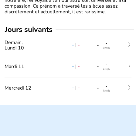
notre ère, renvoyait à l’amour altruiste, universel et à la
compassion. Ce prénom a traversé les siècles assez
discrètement et actuellement, il est rarissime.
jours suivants
Demain,
-
-
|
-
-
Lundi 10
km/h
-
-
|
-
Mardi 11
-
km/h
-
-
|
-
Mercredi 12
-
km/h