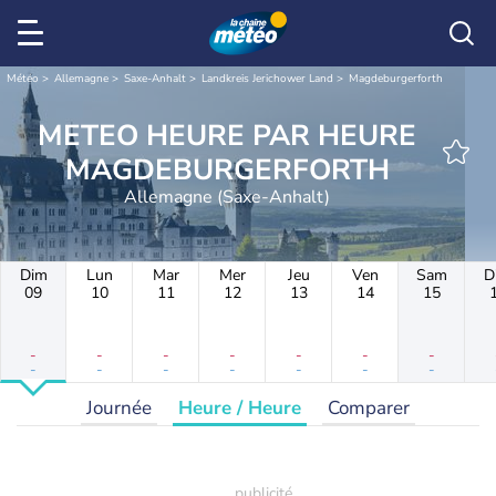
Météo
Allemagne
Saxe-Anhalt
Landkreis Jerichower Land
Magdeburgerforth
METEO HEURE PAR HEURE
MAGDEBURGERFORTH
Allemagne (Saxe-Anhalt)
Dim
Lun
Mar
Mer
Jeu
Ven
Sam
D
09
10
11
12
13
14
15
-
-
-
-
-
-
-
-
-
-
-
-
-
-
Journée
Heure / Heure
Comparer