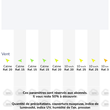
Vent
Calme
Calme
Calme
Calme
Calme
10
10
10
10
km/h
km/h
km/h
km/
Raf. 20
Raf. 15
Raf. 15
Raf. 15
Raf. 20
Raf. 20
Raf. 25
Raf. 25
Raf. 3
Ces paramètres sont réservés aux abonnés.
50%
50%
50%
50%
50%
50%
50%
50%
50%
Il vous reste 50% à découvrir:
Quantité de précipitations, couverture nuageuse, indice de
30%
30%
30%
30%
30%
30%
30%
30%
30%
luminosité, indice UV, humidité de l'air, pression