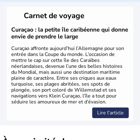
L'Allemagne est constituée de seize régions appelées
Länder, comme la Rhénanie, la Sarre ou la Saxe,
Carnet de voyage
lesquelles bénéficient d'une grande autonomie. Le pays
peut se targuer de grands noms qu'il a vu naître dans tous
les domaines, des arts à la politique en passant par la
Curaçao : la petite île caribéenne qui donne
philosophie. Hertz, Gutenberg, Heidegger, Thomas Mann,
envie de prendre le large
Herman Hesse ou bien Hegel en font partie.
Curaçao affronte aujourd’hui l’Allemagne pour son
entrée dans la Coupe du monde. L’occasion de
mettre le cap sur cette île des Caraïbes
néerlandaises, devenue l’une des belles histoires
du Mondial, mais aussi une destination maritime
pleine de caractère. Entre ses criques aux eaux
turquoise, ses plages abritées, ses spots de
plongée, son port coloré de Willemstad et ses
navigations vers Klein Curaçao, l’île a tout pour
séduire les amoureux de mer et d’évasion.
Lire l'article