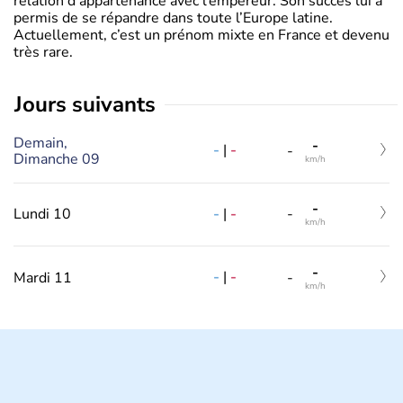
relation d’appartenance avec l’empereur. Son succès lui a
permis de se répandre dans toute l’Europe latine.
Actuellement, c’est un prénom mixte en France et devenu
très rare.
jours suivants
Demain,
-
-
|
-
-
Dimanche 09
km/h
-
-
|
-
Lundi 10
-
km/h
-
-
|
-
Mardi 11
-
km/h