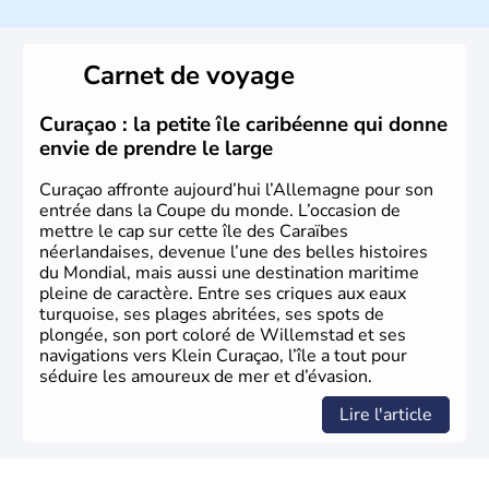
L'Allemagne est constituée de seize régions appelées
Länder, comme la Rhénanie, la Sarre ou la Saxe,
Carnet de voyage
lesquelles bénéficient d'une grande autonomie. Le pays
peut se targuer de grands noms qu'il a vu naître dans tous
les domaines, des arts à la politique en passant par la
Curaçao : la petite île caribéenne qui donne
philosophie. Hertz, Gutenberg, Heidegger, Thomas Mann,
envie de prendre le large
Herman Hesse ou bien Hegel en font partie.
Curaçao affronte aujourd’hui l’Allemagne pour son
entrée dans la Coupe du monde. L’occasion de
mettre le cap sur cette île des Caraïbes
néerlandaises, devenue l’une des belles histoires
du Mondial, mais aussi une destination maritime
pleine de caractère. Entre ses criques aux eaux
turquoise, ses plages abritées, ses spots de
plongée, son port coloré de Willemstad et ses
navigations vers Klein Curaçao, l’île a tout pour
séduire les amoureux de mer et d’évasion.
Lire l'article