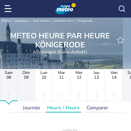
Météo
Allemagne
Saxe-Anhalt
Landkreis Harz
Königerode
METEO HEURE PAR HEURE
KÖNIGERODE
Allemagne (Saxe-Anhalt)
Sam
Dim
Lun
Mar
Mer
Jeu
Ven
S
08
09
10
11
12
13
14
-
-
-
-
-
-
-
-
-
-
-
-
-
-
Journée
Heure / Heure
Comparer