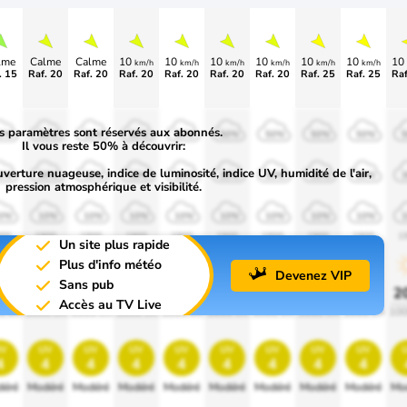
lme
Calme
Calme
10
10
10
10
10
10
10
km/h
km/h
km/h
km/h
km/h
km/h
. 15
Raf. 20
Raf. 20
Raf. 20
Raf. 20
Raf. 20
Raf. 20
Raf. 25
Raf. 25
Raf
s paramètres sont réservés aux abonnés.
0%
50%
50%
50%
50%
50%
50%
50%
50%
Il vous reste 50% à découvrir:
uverture nuageuse, indice de luminosité, indice UV, humidité de l'air,
0%
30%
30%
30%
30%
30%
30%
30%
30%
pression atmosphérique et visibilité.
0%
10%
10%
10%
10%
10%
10%
10%
10%
00
1900
1900
1900
1900
1900
1900
1900
1900
1
Un site plus rapide
Plus d'info météo
Devenez VIP
Sans pub
0%
20%
20%
20%
20%
20%
20%
20%
20%
2
Accès au TV Live
0 lm
1000 lm
1000 lm
1000 lm
1000 lm
1000 lm
1000 lm
1000 lm
1000 lm
100
v
uv
uv
uv
uv
uv
uv
uv
uv
4
4
4
4
4
4
4
4
4
éré
Modéré
Modéré
Modéré
Modéré
Modéré
Modéré
Modéré
Modéré
Mo