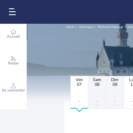
Météo
Allemagne
Rhénanie-Palatinat
Wes
Accueil
Radar
Ven
Sam
Dim
L
07
08
09
1
Se connecter
-
-
-
-
-
-