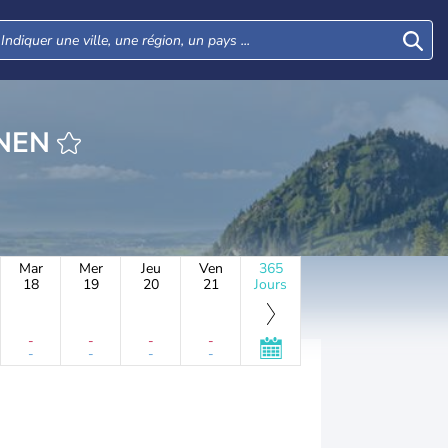
HEURE WINNEN
Mar
Mer
Jeu
Ven
365
18
19
20
21
Jours
-
-
-
-
-
-
-
-