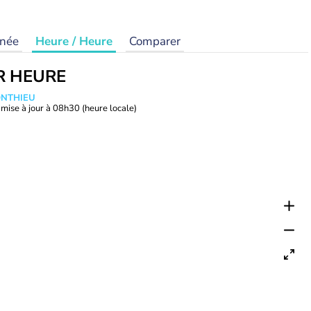
rnée
Heure / Heure
Comparer
R HEURE
ONTHIEU
mise à jour à
08h30
(heure locale)