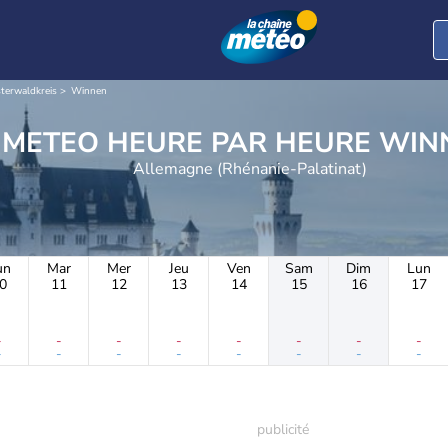
terwaldkreis
Winnen
METEO HEURE PAR 
Allemagne (Rhénanie-Palatinat)
un
Mar
Mer
Jeu
Ven
Sam
Dim
Lun
0
11
12
13
14
15
16
17
-
-
-
-
-
-
-
-
-
-
-
-
-
-
-
-