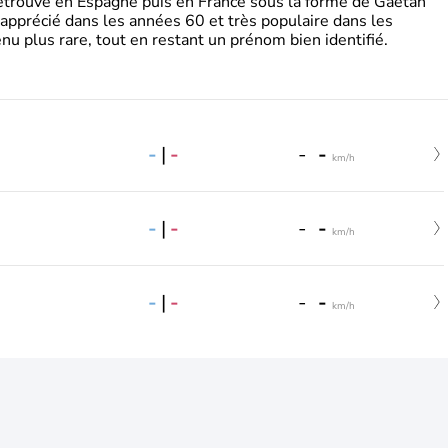
retrouve en Espagne puis en France sous la forme de Gaëtan
 apprécié dans les années 60 et très populaire dans les
nu plus rare, tout en restant un prénom bien identifié.
-
|
-
-
-
km/h
-
|
-
-
-
km/h
-
|
-
-
-
km/h