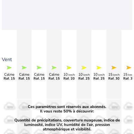
Vent
Calme
Calme
Calme
Calme
10
10
10
15
15
km/h
km/h
km/h
km/h
km/
Raf. 15
Raf. 15
Raf. 15
Raf. 15
Raf. 20
Raf. 25
Raf. 25
Raf. 30
Raf. 3
Ces paramètres sont réservés aux abonnés.
50%
50%
50%
50%
50%
50%
50%
50%
50%
Il vous reste 50% à découvrir:
Quantité de précipitations, couverture nuageuse, indice de
30%
30%
30%
30%
30%
30%
30%
30%
30%
luminosité, indice UV, humidité de l'air, pression
atmosphérique et visibilité.