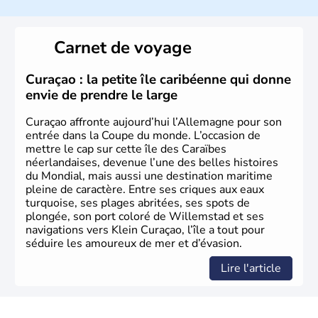
L'Allemagne est constituée de seize régions appelées
Länder, comme la Rhénanie, la Sarre ou la Saxe,
Carnet de voyage
lesquelles bénéficient d'une grande autonomie. Le pays
peut se targuer de grands noms qu'il a vu naître dans tous
les domaines, des arts à la politique en passant par la
Curaçao : la petite île caribéenne qui donne
philosophie. Hertz, Gutenberg, Heidegger, Thomas Mann,
envie de prendre le large
Herman Hesse ou bien Hegel en font partie.
Curaçao affronte aujourd’hui l’Allemagne pour son
entrée dans la Coupe du monde. L’occasion de
mettre le cap sur cette île des Caraïbes
néerlandaises, devenue l’une des belles histoires
du Mondial, mais aussi une destination maritime
pleine de caractère. Entre ses criques aux eaux
turquoise, ses plages abritées, ses spots de
plongée, son port coloré de Willemstad et ses
navigations vers Klein Curaçao, l’île a tout pour
séduire les amoureux de mer et d’évasion.
Lire l'article