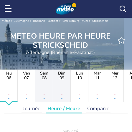
Météo
Allemagne
Rhénanie-Palatinat
Eifel-Bitburg-Prüm
Strickscheid
METEO HEURE PAR HEURE
STRICKSCHEID
Allemagne (Rhénanie-Palatinat)
Jeu
Ven
Sam
Dim
Lun
Mar
Mer
J
06
07
08
09
10
11
12
-
-
-
-
-
-
-
-
-
-
-
-
-
-
Journée
Heure / Heure
Comparer