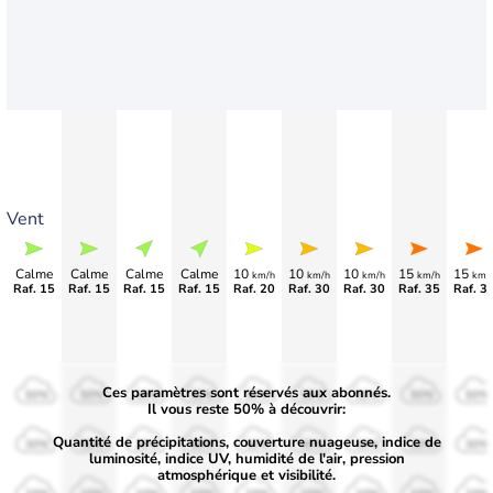
Vent
Calme
Calme
Calme
Calme
10
10
10
15
15
km/h
km/h
km/h
km/h
km/
Raf. 15
Raf. 15
Raf. 15
Raf. 15
Raf. 20
Raf. 30
Raf. 30
Raf. 35
Raf. 3
Ces paramètres sont réservés aux abonnés.
50%
50%
50%
50%
50%
50%
50%
50%
50%
Il vous reste 50% à découvrir:
Quantité de précipitations, couverture nuageuse, indice de
30%
30%
30%
30%
30%
30%
30%
30%
30%
luminosité, indice UV, humidité de l'air, pression
atmosphérique et visibilité.