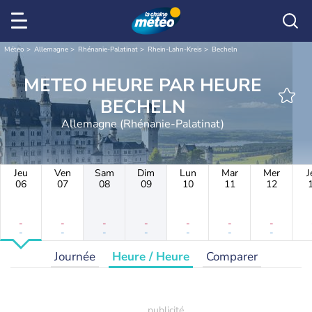
Météo
Allemagne
Rhénanie-Palatinat
Rhein-Lahn-Kreis
Becheln
METEO HEURE PAR HEURE
BECHELN
Allemagne (Rhénanie-Palatinat)
Jeu
Ven
Sam
Dim
Lun
Mar
Mer
J
06
07
08
09
10
11
12
-
-
-
-
-
-
-
-
-
-
-
-
-
-
Journée
Heure / Heure
Comparer