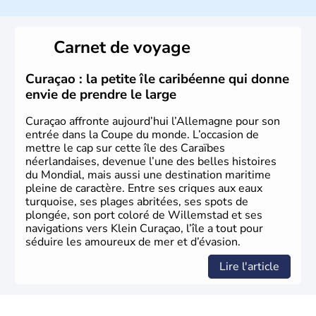
L'Allemagne est constituée de seize régions appelées
Länder, comme la Rhénanie, la Sarre ou la Saxe,
Carnet de voyage
lesquelles bénéficient d'une grande autonomie. Le pays
peut se targuer de grands noms qu'il a vu naître dans tous
les domaines, des arts à la politique en passant par la
Curaçao : la petite île caribéenne qui donne
philosophie. Hertz, Gutenberg, Heidegger, Thomas Mann,
envie de prendre le large
Herman Hesse ou bien Hegel en font partie.
Curaçao affronte aujourd’hui l’Allemagne pour son
entrée dans la Coupe du monde. L’occasion de
mettre le cap sur cette île des Caraïbes
néerlandaises, devenue l’une des belles histoires
du Mondial, mais aussi une destination maritime
pleine de caractère. Entre ses criques aux eaux
turquoise, ses plages abritées, ses spots de
plongée, son port coloré de Willemstad et ses
navigations vers Klein Curaçao, l’île a tout pour
séduire les amoureux de mer et d’évasion.
Lire l'article