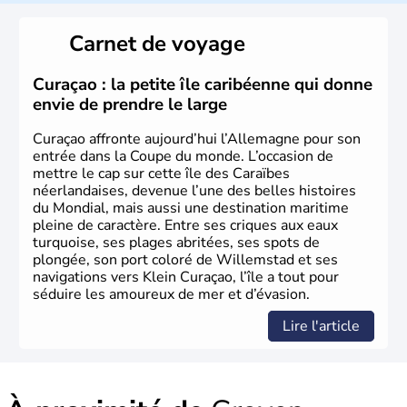
L'Allemagne est constituée de seize régions appelées
Länder, comme la Rhénanie, la Sarre ou la Saxe,
Carnet de voyage
lesquelles bénéficient d'une grande autonomie. Le pays
peut se targuer de grands noms qu'il a vu naître dans tous
les domaines, des arts à la politique en passant par la
Curaçao : la petite île caribéenne qui donne
philosophie. Hertz, Gutenberg, Heidegger, Thomas Mann,
envie de prendre le large
Herman Hesse ou bien Hegel en font partie.
Curaçao affronte aujourd’hui l’Allemagne pour son
entrée dans la Coupe du monde. L’occasion de
mettre le cap sur cette île des Caraïbes
néerlandaises, devenue l’une des belles histoires
du Mondial, mais aussi une destination maritime
pleine de caractère. Entre ses criques aux eaux
turquoise, ses plages abritées, ses spots de
plongée, son port coloré de Willemstad et ses
navigations vers Klein Curaçao, l’île a tout pour
séduire les amoureux de mer et d’évasion.
Lire l'article