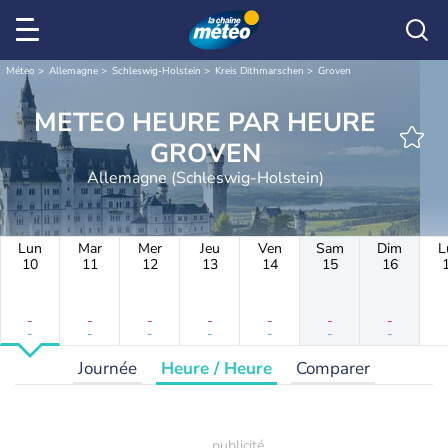
Météo
Allemagne
Schleswig-Holstein
Kreis Dithmarschen
Groven
METEO HEURE PAR HEURE
GROVEN
Allemagne (Schleswig-Holstein)
Lun
Mar
Mer
Jeu
Ven
Sam
Dim
L
10
11
12
13
14
15
16
-
-
-
-
-
-
-
-
-
-
-
-
-
-
Journée
Heure / Heure
Comparer