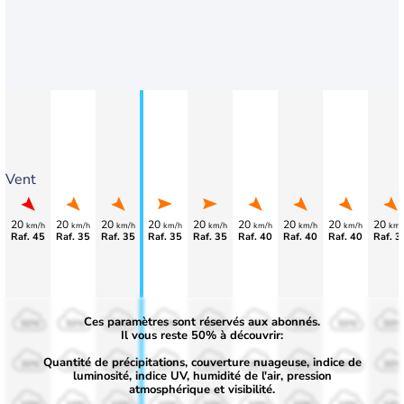
Vent
20
20
20
20
20
20
20
20
20
km/h
km/h
km/h
km/h
km/h
km/h
km/h
km/h
km/
Raf. 45
Raf. 35
Raf. 35
Raf. 35
Raf. 35
Raf. 40
Raf. 40
Raf. 40
Raf. 3
Ces paramètres sont réservés aux abonnés.
50%
50%
50%
50%
50%
50%
50%
50%
50%
Il vous reste 50% à découvrir:
Quantité de précipitations, couverture nuageuse, indice de
30%
30%
30%
30%
30%
30%
30%
30%
30%
luminosité, indice UV, humidité de l'air, pression
atmosphérique et visibilité.