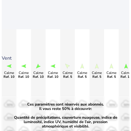
Vent
Calme
Calme
Calme
Calme
Calme
Calme
Calme
Calme
Calme
Raf. 10
Raf. 10
Raf. 10
Raf. 10
Raf. 5
Raf. 5
Raf. 5
Raf. 5
Raf. 1
Ces paramètres sont réservés aux abonnés.
50%
50%
50%
50%
50%
50%
50%
50%
50%
Il vous reste 50% à découvrir:
Quantité de précipitations, couverture nuageuse, indice de
30%
30%
30%
30%
30%
30%
30%
30%
30%
luminosité, indice UV, humidité de l'air, pression
atmosphérique et visibilité.