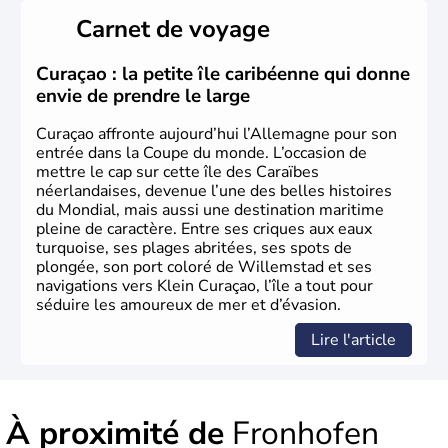
Länder, comme la Rhénanie, la Sarre ou la Saxe,
Carnet de voyage
lesquelles bénéficient d'une grande autonomie. Le pays
peut se targuer de grands noms qu'il a vu naître dans tous
les domaines, des arts à la politique en passant par la
Curaçao : la petite île caribéenne qui donne
philosophie. Hertz, Gutenberg, Heidegger, Thomas Mann,
envie de prendre le large
Herman Hesse ou bien Hegel en font partie.
Curaçao affronte aujourd’hui l’Allemagne pour son
entrée dans la Coupe du monde. L’occasion de
mettre le cap sur cette île des Caraïbes
néerlandaises, devenue l’une des belles histoires
du Mondial, mais aussi une destination maritime
pleine de caractère. Entre ses criques aux eaux
turquoise, ses plages abritées, ses spots de
plongée, son port coloré de Willemstad et ses
navigations vers Klein Curaçao, l’île a tout pour
séduire les amoureux de mer et d’évasion.
Lire l'article
À proximité de
Fronhofen