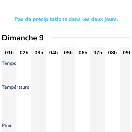
Pas de précipitations dans les deux jours.
Dimanche 9
01h
02h
03h
04h
05h
06h
07h
08h
09h
Temps
Température
Pluie