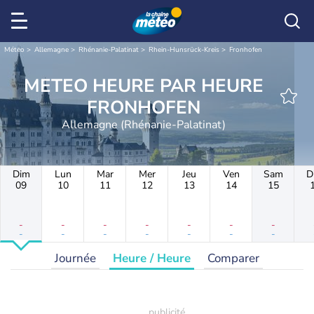
Météo
Allemagne
Rhénanie-Palatinat
Rhein-Hunsrück-Kreis
Fronhofen
METEO HEURE PAR HEURE
FRONHOFEN
Allemagne (Rhénanie-Palatinat)
Dim
Lun
Mar
Mer
Jeu
Ven
Sam
D
09
10
11
12
13
14
15
-
-
-
-
-
-
-
-
-
-
-
-
-
-
Journée
Heure / Heure
Comparer