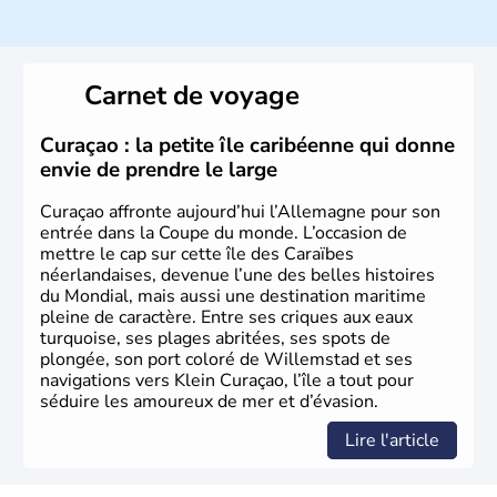
Histoire et administration
L'Allemagne est constituée de seize régions appelées
Länder, comme la Rhénanie, la Sarre ou la Saxe,
Carnet de voyage
lesquelles bénéficient d'une grande autonomie. Le pays
peut se targuer de grands noms qu'il a vu naître dans tous
les domaines, des arts à la politique en passant par la
Curaçao : la petite île caribéenne qui donne
philosophie. Hertz, Gutenberg, Heidegger, Thomas Mann,
envie de prendre le large
Herman Hesse ou bien Hegel en font partie.
Curaçao affronte aujourd’hui l’Allemagne pour son
entrée dans la Coupe du monde. L’occasion de
mettre le cap sur cette île des Caraïbes
néerlandaises, devenue l’une des belles histoires
du Mondial, mais aussi une destination maritime
pleine de caractère. Entre ses criques aux eaux
turquoise, ses plages abritées, ses spots de
plongée, son port coloré de Willemstad et ses
navigations vers Klein Curaçao, l’île a tout pour
séduire les amoureux de mer et d’évasion.
Lire l'article