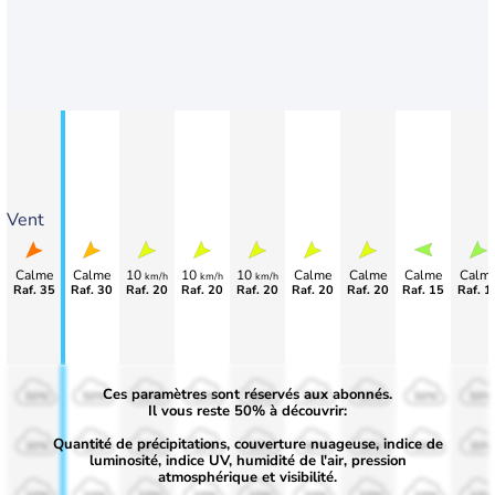
Vent
Calme
Calme
10
10
10
Calme
Calme
Calme
Calm
km/h
km/h
km/h
Raf. 35
Raf. 30
Raf. 20
Raf. 20
Raf. 20
Raf. 20
Raf. 20
Raf. 15
Raf. 1
Ces paramètres sont réservés aux abonnés.
50%
50%
50%
50%
50%
50%
50%
50%
50%
Il vous reste 50% à découvrir:
Quantité de précipitations, couverture nuageuse, indice de
30%
30%
30%
30%
30%
30%
30%
30%
30%
luminosité, indice UV, humidité de l'air, pression
atmosphérique et visibilité.