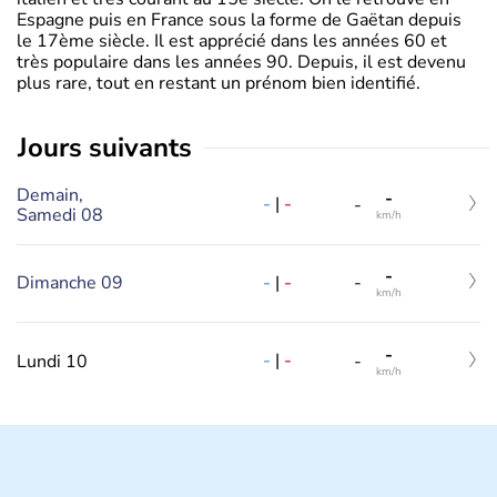
Espagne puis en France sous la forme de Gaëtan depuis
le 17ème siècle. Il est apprécié dans les années 60 et
très populaire dans les années 90. Depuis, il est devenu
plus rare, tout en restant un prénom bien identifié.
jours suivants
Demain,
-
-
|
-
-
Samedi 08
km/h
-
-
|
-
Dimanche 09
-
km/h
-
-
|
-
Lundi 10
-
km/h