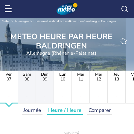
Météo
Allemagne
Rhénanie-Palatinat
Landkreis Trier-Saarburg
Baldringen
METEO HEURE PAR HEURE
BALDRINGEN
Allemagne (Rhénanie-Palatinat)
Ven
Sam
Dim
Lun
Mar
Mer
Jeu
V
07
08
09
10
11
12
13
-
-
-
-
-
-
-
-
-
-
-
-
-
-
Journée
Heure / Heure
Comparer