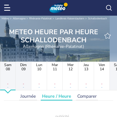
Météo
Allemagne
Rhénanie-Palatinat
Landkreis Kaiserslautern
Schallodenbach
METEO HEURE PAR HEURE
SCHALLODENBACH
Allemagne (Rhénanie-Palatinat)
Sam
Dim
Lun
Mar
Mer
Jeu
Ven
S
08
09
10
11
12
13
14
-
-
-
-
-
-
-
-
-
-
-
-
-
-
Journée
Heure / Heure
Comparer