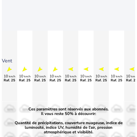
Vent
10
10
10
10
10
10
10
10
10
km/h
km/h
km/h
km/h
km/h
km/h
km/h
km/h
km/
Raf. 25
Raf. 25
Raf. 25
Raf. 25
Raf. 25
Raf. 25
Raf. 25
Raf. 25
Raf. 2
Ces paramètres sont réservés aux abonnés.
50%
50%
50%
50%
50%
50%
50%
50%
50%
Il vous reste 50% à découvrir:
Quantité de précipitations, couverture nuageuse, indice de
30%
30%
30%
30%
30%
30%
30%
30%
30%
luminosité, indice UV, humidité de l'air, pression
atmosphérique et visibilité.