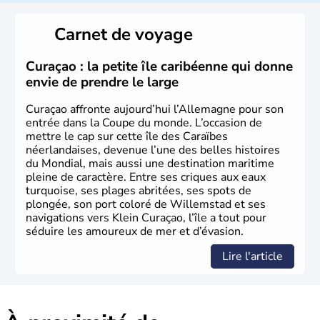
L'Allemagne est constituée de seize régions appelées
Länder, comme la Rhénanie, la Sarre ou la Saxe,
Carnet de voyage
lesquelles bénéficient d'une grande autonomie. Le pays
peut se targuer de grands noms qu'il a vu naître dans tous
les domaines, des arts à la politique en passant par la
Curaçao : la petite île caribéenne qui donne
philosophie. Hertz, Gutenberg, Heidegger, Thomas Mann,
envie de prendre le large
Herman Hesse ou bien Hegel en font partie.
Curaçao affronte aujourd’hui l’Allemagne pour son
entrée dans la Coupe du monde. L’occasion de
mettre le cap sur cette île des Caraïbes
néerlandaises, devenue l’une des belles histoires
du Mondial, mais aussi une destination maritime
pleine de caractère. Entre ses criques aux eaux
turquoise, ses plages abritées, ses spots de
plongée, son port coloré de Willemstad et ses
navigations vers Klein Curaçao, l’île a tout pour
séduire les amoureux de mer et d’évasion.
Lire l'article